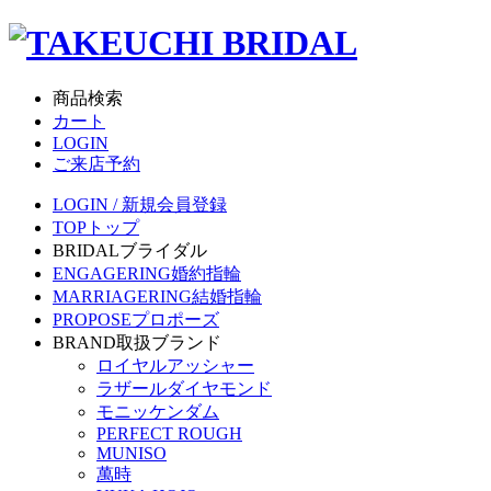
商品検索
カート
LOGIN
ご来店予約
LOGIN / 新規会員登録
TOP
トップ
BRIDAL
ブライダル
ENGAGERING
婚約指輪
MARRIAGERING
結婚指輪
PROPOSE
プロポーズ
BRAND
取扱ブランド
ロイヤルアッシャー
ラザールダイヤモンド
モニッケンダム
PERFECT ROUGH
MUNISO
萬時