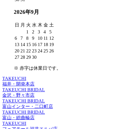
2026年9月
日
月
火
水
木
金
土
1
2
3
4
5
6
7
8
9
10
11
12
13
14
15
16
17
18
19
20
21
22
23
24
25
26
27
28
29
30
※
赤字は休業日
です。
TAKEUCHI
福井・開発本店
TAKEUCHI BRIDAL
金沢・野々市店
TAKEUCHI BRIDAL
富山インター・二口町店
TAKEUCHI BRIDAL
富山・総曲輪店
TAKEUCHI
フェアモール福井エルパ店