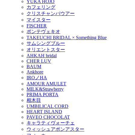
YUKA HOJO
カフェリング
クリスチャンバウアー
マイスター
FISCHER
ポンテヴェキオ
TAKEUCHI BRIDAL × Something Blue
サムシングブルー
オリエントスター
AHKAH bridal
CHER LUV
BAUM
Ankhore
IROノHA
AMOUR AMULET
MILK&Strawberry
PRIMA PORTA
相木目
UMBILICAL CORD
HEART ISLAND
PAVEO CHOCOLAT
キャラティヴォーチェ
ウィッシュアポンアスター