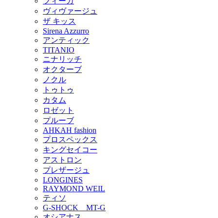
フィーカ
ヴィヴァージュ
ザ キッス
Sirena Azzurro
アンティック
TITANIO
ニナリッチ
オクターブ
ノクル
トゥトゥ
カタム
ロゼット
プルーブ
AHKAH fashion
プロスペックス
キングセイコー
アストロン
プレザージュ
LONGINES
RAYMOND WEIL
ティソ
G-SHOCK MT-G
オシアナス