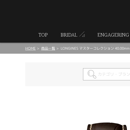
ート
TOP
BRIDAL
ENGAGERING
HOME
商品一覧
LONGINES マスターコレクション 40.00mm L2