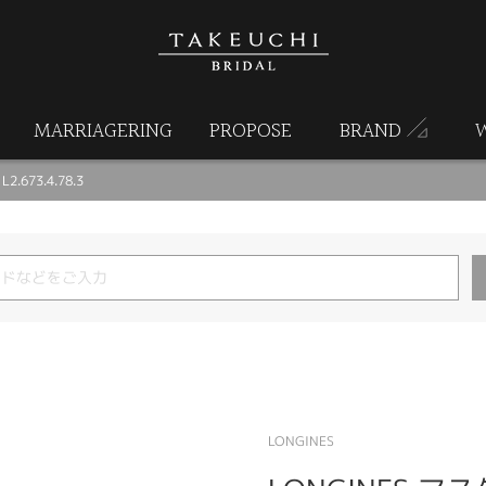
MARRIAGERING
PROPOSE
BRAND
.673.4.78.3
LONGINES