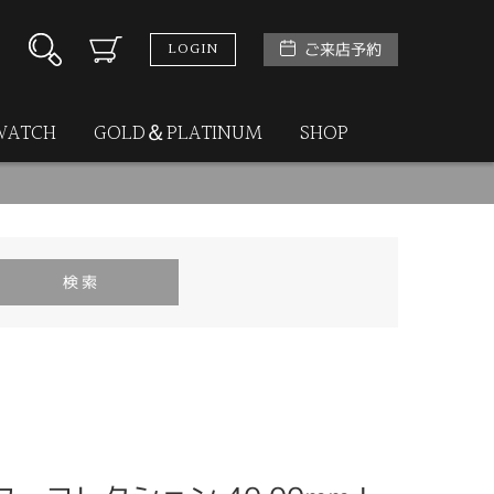
LOGIN
ご来店予約
WATCH
GOLD＆PLATINUM
SHOP