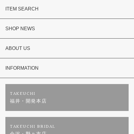
ITEM SEARCH
婚約指輪
SHOP NEWS
結婚指輪
TAKEUCHI BRIDAL金沢本店情報
ABOUT US
セットリング
商品一覧
会社概要
INFORMATION
婚約ネックレス
ブランドリスト
店舗情報
ご来店予約
TAKEUCHI
福井・開発本店
金・プラチナのお取引
金澤指輪工房｜手作りペアリング
お客様の声
特定商取引に関する表記
金澤指輪工房｜手作り結婚指輪 and 婚約指輪
お問い合わせ
プライバシーポリシー
TAKEUCHI BRIDAL