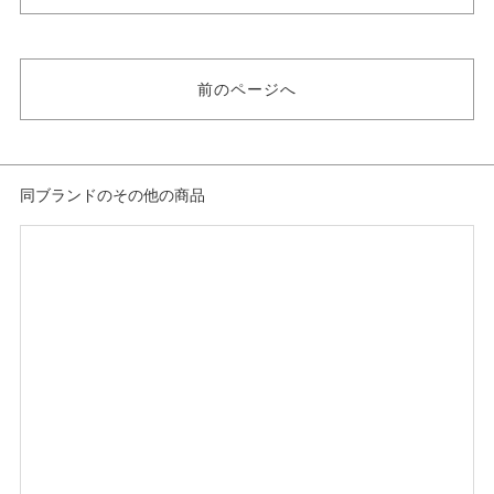
婚約指輪
LAZAER DIAMOND 婚約指輪
三大カッターズ 婚約指輪
婚約指輪キュート
前のページへ
人気ブランド婚約指輪
婚約指輪 サイドメレ
婚約指輪 ストレート
婚約指輪 プラチナカラー
すぐに用意できる婚約指輪
同ブランドのその他の商品
デザイン
婚約指輪 キュート
婚約指輪
サイドメレ
紹介文
人気の高いエンゲージリング「LILIES（FL005PRD)」をベースに、より進
化させたモデルです。