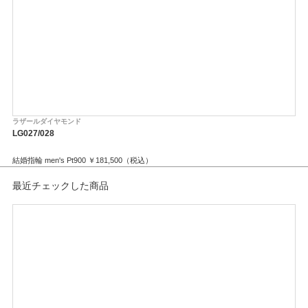
4 本爪にすることにより、最大の特徴である側面がすっきりとし、ダイヤモ
ンドの横顔がより美しく見えるようになりました。
繊細ながら安心感のあるセッティングはフェアリープラチナムならでは。
＊中石が0.2の場合の料金です。
＊中石のグレードが【G-SI1】の場合の料金です。グレードにより料金が異
なります。
ラザールダイヤモンド
ラ
LG027/028
FL
結婚指輪 men's Pt900 ￥181,500（税込）
婚約
結婚指輪 lady's Pt900 ￥291,500（税込）
最近チェックした商品