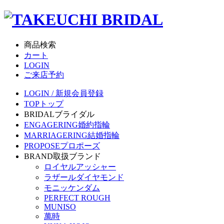
商品検索
カート
LOGIN
ご来店予約
LOGIN / 新規会員登録
TOP
トップ
BRIDAL
ブライダル
ENGAGERING
婚約指輪
MARRIAGERING
結婚指輪
PROPOSE
プロポーズ
BRAND
取扱ブランド
ロイヤルアッシャー
ラザールダイヤモンド
モニッケンダム
PERFECT ROUGH
MUNISO
萬時