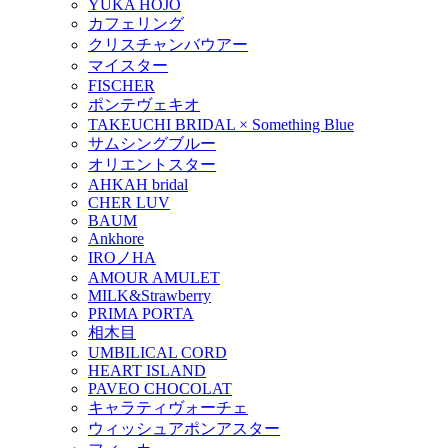
YUKA HOJO
カフェリング
クリスチャンバウアー
マイスター
FISCHER
ポンテヴェキオ
TAKEUCHI BRIDAL × Something Blue
サムシングブルー
オリエントスター
AHKAH bridal
CHER LUV
BAUM
Ankhore
IROノHA
AMOUR AMULET
MILK&Strawberry
PRIMA PORTA
相木目
UMBILICAL CORD
HEART ISLAND
PAVEO CHOCOLAT
キャラティヴォーチェ
ウィッシュアポンアスター