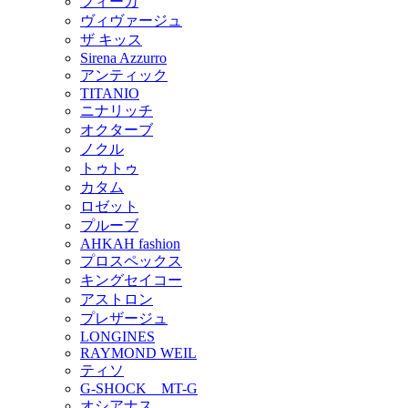
フィーカ
ヴィヴァージュ
ザ キッス
Sirena Azzurro
アンティック
TITANIO
ニナリッチ
オクターブ
ノクル
トゥトゥ
カタム
ロゼット
プルーブ
AHKAH fashion
プロスペックス
キングセイコー
アストロン
プレザージュ
LONGINES
RAYMOND WEIL
ティソ
G-SHOCK MT-G
オシアナス