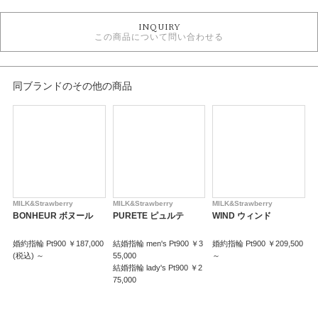
婚約指輪
INQUIRY
婚約指輪キュート
この商品について問い合わせる
婚約指輪 ピンクダイヤモンド
ミルク＆ストロベリー
ミルク＆ストロベリー ＞ 婚約指輪
同ブランドのその他の商品
デザイン
婚約指輪 キュート
紹介文
【ADMIRER】 アドミレ －感嘆する－
MILK&Strawberry
MILK&Strawberry
MILK&Strawberry
M
出会った頃の気持ちを永遠に何十年たってもふたりで幸せな気持ちになれる
BONHEUR ボヌール
PURETE ピュルテ
WIND ウィンド
「魔法のリング」星の数ほどある出会いの中から最愛の人と出会いこれから
の新しい時代を歩き出すおふたりへ。
婚約指輪 Pt900 ￥187,000
結婚指輪 men's Pt900 ￥3
婚約指輪 Pt900 ￥209,500
結
(税込) ～
55,000
～
Y
いつまでも 出会った頃の気持ちを忘れずにいてほしい と「運命の象徴」ピ
結婚指輪 lady's Pt900 ￥2
結
ンクダイヤに想いを込めて。
75,000
P
何年たってもリングを見るたびにふたりで幸せな気持ちになれる。そんなか