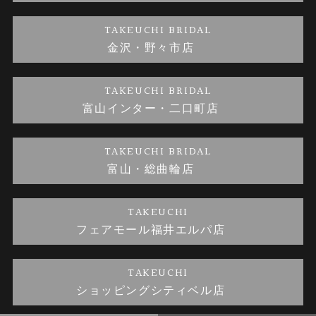
金・プラチナのお取引
金澤指輪工房｜手作りペアリング
お客様の声
特定商取引に関する表記
TAKEUCHI BRIDAL
金沢・野々市店
金澤指輪工房｜手作り結婚指輪 and 婚約指輪
お問い合わせ
プライバシーポリシー
TAKEUCHI BRIDAL
金澤指輪工房｜手作り婚約指輪プロポーズプラン
富山インター・二口町店
TAKEUCHI BRIDAL
富山・総曲輪店
TAKEUCHI
フェアモール福井エルパ店
TAKEUCHI
ショッピングシティベル店