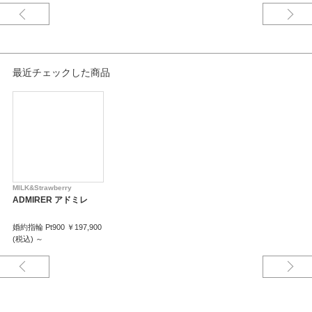
けがえのない大切なリングとなりますように幸せな日々が訪れますようにと
願いを込めて。
※税込み価格になります。
※価格にセンターダイヤモンドの価格は含まれません。
最近チェックした商品
MILK&Strawberry
ADMIRER アドミレ
婚約指輪 Pt900 ￥197,900
(税込) ～