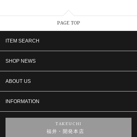
PAGE TOP
ITEM SEARCH
婚約指輪
SHOP NEWS
結婚指輪
TAKEUCHI BRIDAL金沢本店情報
ABOUT US
セットリング
商品一覧
会社概要
INFORMATION
婚約ネックレス
ブランドリスト
店舗情報
ご来店予約
TAKEUCHI
福井・開発本店