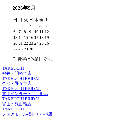
2026年9月
日
月
火
水
木
金
土
1
2
3
4
5
6
7
8
9
10
11
12
13
14
15
16
17
18
19
20
21
22
23
24
25
26
27
28
29
30
※
赤字は休業日
です。
TAKEUCHI
福井・開発本店
TAKEUCHI BRIDAL
金沢・野々市店
TAKEUCHI BRIDAL
富山インター・二口町店
TAKEUCHI BRIDAL
富山・総曲輪店
TAKEUCHI
フェアモール福井エルパ店