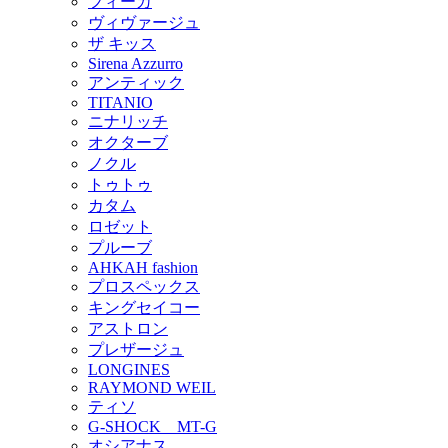
フィーカ
ヴィヴァージュ
ザ キッス
Sirena Azzurro
アンティック
TITANIO
ニナリッチ
オクターブ
ノクル
トゥトゥ
カタム
ロゼット
プルーブ
AHKAH fashion
プロスペックス
キングセイコー
アストロン
プレザージュ
LONGINES
RAYMOND WEIL
ティソ
G-SHOCK MT-G
オシアナス