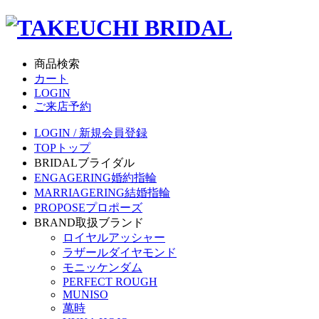
商品検索
カート
LOGIN
ご来店予約
LOGIN / 新規会員登録
TOP
トップ
BRIDAL
ブライダル
ENGAGERING
婚約指輪
MARRIAGERING
結婚指輪
PROPOSE
プロポーズ
BRAND
取扱ブランド
ロイヤルアッシャー
ラザールダイヤモンド
モニッケンダム
PERFECT ROUGH
MUNISO
萬時