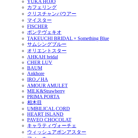
YUKA HOJO
カフェリング
クリスチャンバウアー
マイスター
FISCHER
ポンテヴェキオ
TAKEUCHI BRIDAL × Something Blue
サムシングブルー
オリエントスター
AHKAH bridal
CHER LUV
BAUM
Ankhore
IROノHA
AMOUR AMULET
MILK&Strawberry
PRIMA PORTA
相木目
UMBILICAL CORD
HEART ISLAND
PAVEO CHOCOLAT
キャラティヴォーチェ
ウィッシュアポンアスター