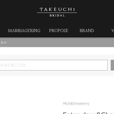
MARRIAGERING
PROPOSE
BRAND
シャルメ
MILK&Strawberry