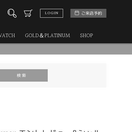
LOGIN
ご来店予約
WATCH
GOLD＆PLATINUM
SHOP