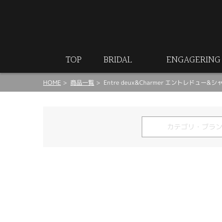
ート
TOP
BRIDAL
ENGAGERING
HOME
商品一覧
Entre deux&Charmer エントレドュー&