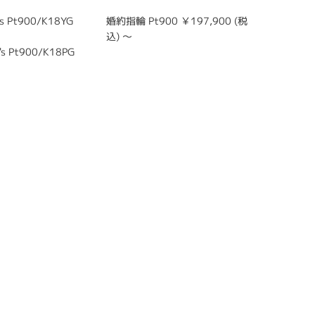
ス
 Pt900/K18YG
婚約指輪 Pt900 ￥197,900 (税
結婚指輪 m
込) ～
0
s Pt900/K18PG
結婚指輪 l
0