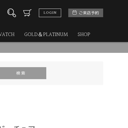
LOGIN
ご来店予約
WATCH
GOLD＆PLATINUM
SHOP