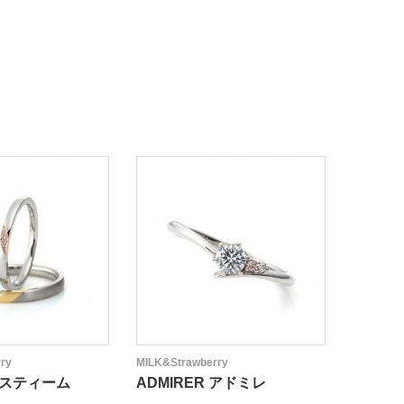
ry
MILK&Strawberry
MILK&Str
 エスティーム
ADMIRER アドミレ
LA D