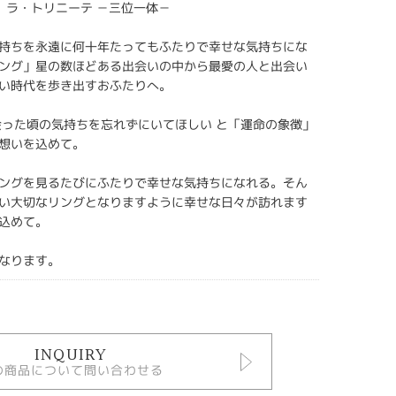
TE】 ラ・トリニーテ －三位一体－
持ちを永遠に何十年たってもふたりで幸せな気持ちにな
ング」星の数ほどある出会いの中から最愛の人と出会い
い時代を歩き出すおふたりへ。
会った頃の気持ちを忘れずにいてほしい と「運命の象徴」
想いを込めて。
ングを見るたびにふたりで幸せな気持ちになれる。そん
い大切なリングとなりますように幸せな日々が訪れます
込めて。
なります。
INQUIRY
の商品について問い合わせる