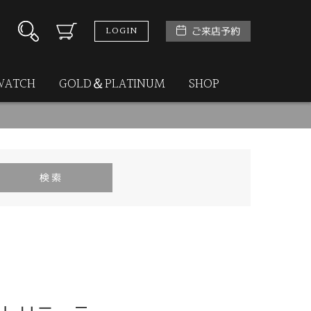
LOGIN
ご来店予約
WATCH
GOLD＆PLATINUM
SHOP