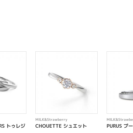
MILK&Strawberry
MILK&Strawbe
URS トゥレジ
CHOUETTE シュエット
PURUS プ