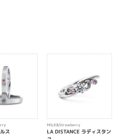
rry
MILK&Strawberry
MILK&St
ールス
LA DISTANCE ラディスタン
Ench