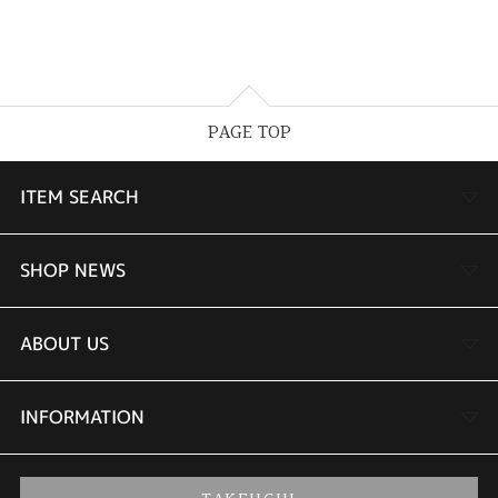
PAGE TOP
ITEM SEARCH
婚約指輪
SHOP NEWS
結婚指輪
TAKEUCHI BRIDAL金沢本店情報
ABOUT US
セットリング
商品一覧
会社概要
INFORMATION
婚約ネックレス
ブランドリスト
店舗情報
ご来店予約