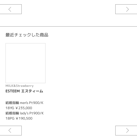
いつまでも 出会った頃の気持ちを忘れずにいてほしい と「運命の象徴」ピ
ンクダイヤに想いを込めて。
何年たってもリングを見るたびにふたりで幸せな気持ちになれる。そんなか
けがえのない大切なリングとなりますように幸せな日々が訪れますようにと
願いを込めて。
最近チェックした商品
※税込み価格になります。
MILK&Strawberry
ESTEEM エスティーム
結婚指輪 men's Pt900/K
18YG ￥235,000
結婚指輪 lady's Pt900/K
18PG ￥190,500