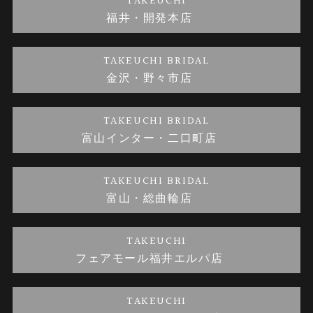
TAKEUCHI
福井・開発本店
金・プラチナのお取引
金澤指輪工房｜手作りペアリング
お客様の声
特定商取引に関する表記
TAKEUCHI BRIDAL
金沢・野々市店
金澤指輪工房｜手作り結婚指輪 and 婚約指輪
お問い合わせ
プライバシーポリシー
TAKEUCHI BRIDAL
金澤指輪工房｜手作り婚約指輪プロポーズプラン
富山インター・二口町店
TAKEUCHI BRIDAL
富山・総曲輪店
TAKEUCHI
フェアモール福井エルパ店
TAKEUCHI