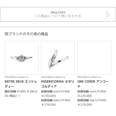
結婚指輪
INQUIRY
結婚指輪コンビネーション
この商品について問い合わせる
ミルク＆ストロベリー
ミルク＆ストロベリー ＞ 結婚指輪
デザイン
同ブランドのその他の商品
結婚指輪 コンビネーション
性別
レディース
メンズ
MILK&Strawberry
MILK&Strawberry
MILK&Strawberry
M
紹介文
ENTRE DEUX エントレ
MISERICORDIA ミセリ
UNE CORDE アンコー
L
デュー
コルディア
ド
【ESTEEM】 エスティーム －尊敬－
婚約指輪 Pt900 ￥284,0
結婚指輪 men's Pt900
結婚指輪 men's Pt900
婚
00 (税込) ～
￥230,000
￥220,000
0
結婚指輪 lady's Pt900
結婚指輪 lady's Pt900
出会った頃の気持ちを永遠に何十年たってもふたりで幸せな気持ちになれる
￥276,500
￥279,000
「魔法のリング」星の数ほどある出会いの中から最愛の人と出会いこれから
の新しい時代を歩き出すおふたりへ。