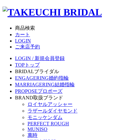
商品検索
カート
LOGIN
ご来店予約
LOGIN / 新規会員登録
TOP
トップ
BRIDAL
ブライダル
ENGAGERING
婚約指輪
MARRIAGERING
結婚指輪
PROPOSE
プロポーズ
BRAND
取扱ブランド
ロイヤルアッシャー
ラザールダイヤモンド
モニッケンダム
PERFECT ROUGH
MUNISO
萬時