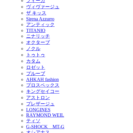
フィーカ
ヴィヴァージュ
ザ キッス
Sirena Azzurro
アンティック
TITANIO
ニナリッチ
オクターブ
ノクル
トゥトゥ
カタム
ロゼット
プルーブ
AHKAH fashion
プロスペックス
キングセイコー
アストロン
プレザージュ
LONGINES
RAYMOND WEIL
ティソ
G-SHOCK MT-G
オシアナス