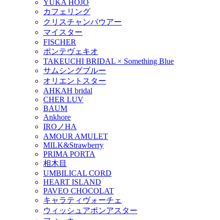
YUKA HOJO
カフェリング
クリスチャンバウアー
マイスター
FISCHER
ポンテヴェキオ
TAKEUCHI BRIDAL × Something Blue
サムシングブルー
オリエントスター
AHKAH bridal
CHER LUV
BAUM
Ankhore
IROノHA
AMOUR AMULET
MILK&Strawberry
PRIMA PORTA
相木目
UMBILICAL CORD
HEART ISLAND
PAVEO CHOCOLAT
キャラティヴォーチェ
ウィッシュアポンアスター