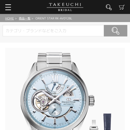
HOME
商品一覧
ORIENT STAR RK-AV0128L