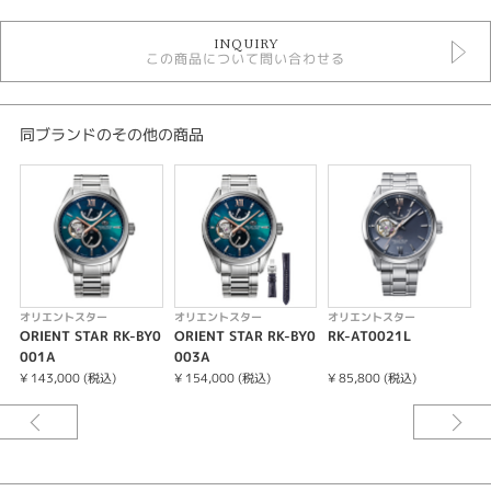
時計
INQUIRY
メンズ 腕時計
この商品について問い合わせる
メンズウォッチ
10気圧防水
自動巻き（オートマティック）
手巻き
同ブランドのその他の商品
革ベルト
金属ベルト
その他文字盤
オリエントスター
性別
メンズ
オリエントスター
オリエントスター
オリエントスター
ORIENT STAR RK-BY0
ORIENT STAR RK-BY0
RK-AT0021L
O
腕時計
001A
003A
0
¥ 143,000 (税込)
¥ 154,000 (税込)
¥ 85,800 (税込)
¥
ORIENT STAR
紹介文
＜数量限定＞