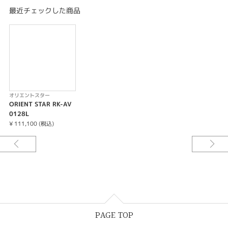
デザイン、部品、製造、それらすべての点で”輝ける星”と呼ばれる機械式時
最近チェックした商品
計を作りたい。
そんな職人たちの願いが「オリエントスター」の名には込められています。
オリエントスター
ORIENT STAR RK-AV
0128L
¥ 111,100 (税込)
PAGE TOP