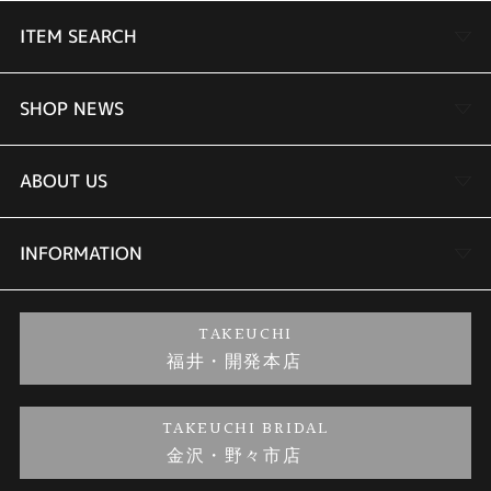
ITEM SEARCH
婚約指輪
SHOP NEWS
結婚指輪
TAKEUCHI BRIDAL金沢本店情報
ABOUT US
セットリング
商品一覧
会社概要
INFORMATION
婚約ネックレス
ブランドリスト
店舗情報
ご来店予約
TAKEUCHI
福井・開発本店
金・プラチナのお取引
金澤指輪工房｜手作りペアリング
お客様の声
特定商取引に関する表記
TAKEUCHI BRIDAL
金沢・野々市店
金澤指輪工房｜手作り結婚指輪 and 婚約指輪
お問い合わせ
プライバシーポリシー