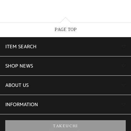
PAGE TOP
ITEM SEARCH
婚約指輪
SHOP NEWS
結婚指輪
TAKEUCHI BRIDAL金沢本店情報
ABOUT US
セットリング
商品一覧
会社概要
INFORMATION
婚約ネックレス
ブランドリスト
店舗情報
ご来店予約
TAKEUCHI