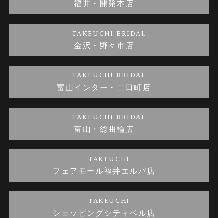
福井・開発本店
金・プラチナのお取引
金澤指輪工房｜手作りペアリング
お客様の声
特定商取引に関する表記
TAKEUCHI BRIDAL
金沢・野々市店
金澤指輪工房｜手作り結婚指輪 and 婚約指輪
お問い合わせ
プライバシーポリシー
TAKEUCHI BRIDAL
金澤指輪工房｜手作り婚約指輪プロポーズプラン
富山インター・二口町店
TAKEUCHI BRIDAL
富山・総曲輪店
TAKEUCHI
フェアモール福井エルパ店
TAKEUCHI
ショッピングシティベル店