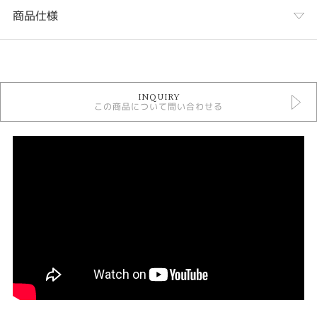
商品仕様
カテゴリ
結婚指輪
INQUIRY
CHRISTIAN BAUER 結婚指輪
この商品について問い合わせる
結婚指輪 鍛造
結婚指輪シンプル
人気ブランド結婚指輪
結婚指輪 ストレート
結婚指輪 プラチナカラー
結婚指輪 つや消し
結婚指輪 一石
結婚指輪 甲丸
結婚指輪 幅広
テイスト
結婚指輪 シンプル
性別