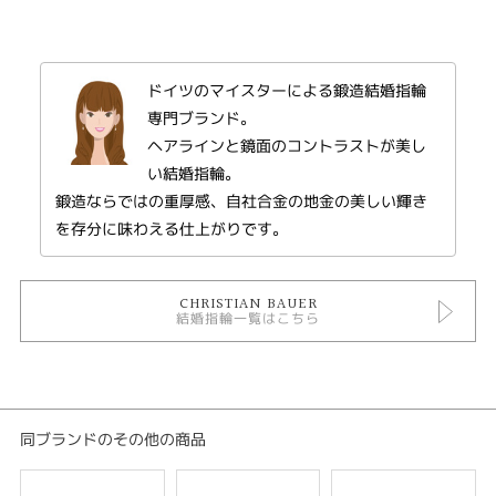
レディース
メンズ
ドイツのマイスターによる鍛造結婚指輪
紹介文
専門ブランド。
誰からも愛される優しい丸みはフェミニンでありながらも存在感を放ちま
ヘアラインと鏡面のコントラストが美し
す。
い結婚指輪。
鍛造ならではの重厚感、自社合金の地金の美しい輝き
※AU585.AU750.PT950にて作成が可能です。
※素材により金額が異なります。
を存分に味わえる仕上がりです。
CHRISTIAN BAUER
結婚指輪一覧はこちら
同ブランドのその他の商品