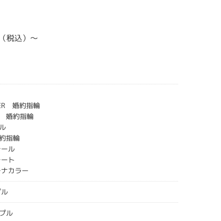
00（税込）～
CHER 婚約指輪
 婚約指輪
ル
約指輪
テール
レート
チナカラー
プル
プル