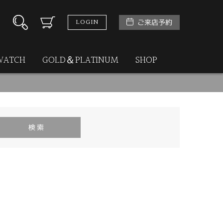
LOGIN
ご来店予約
WATCH
GOLD＆PLATINUM
SHOP