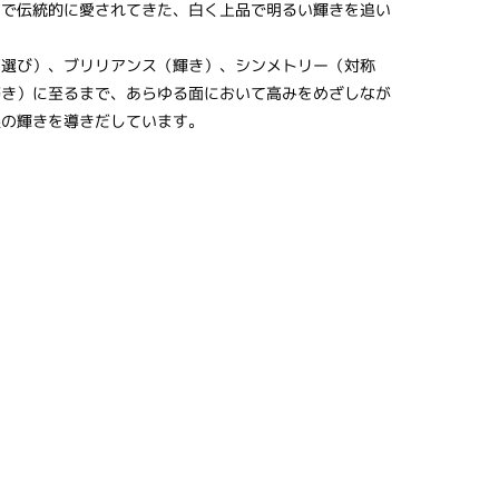
パで伝統的に愛されてきた、白く上品で明るい輝きを追い
石選び）、ブリリアンス（輝き）、シンメトリー（対称
磨き）に至るまで、あらゆる面において高みをめざしなが
限の輝きを導きだしています。