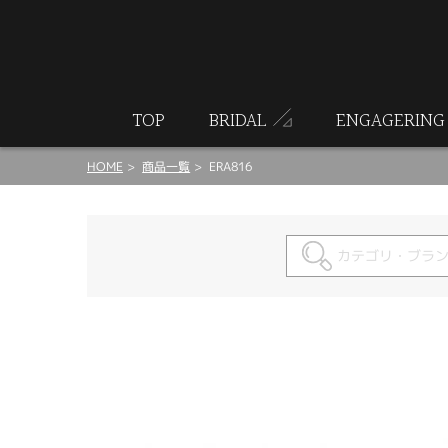
ート
TOP
BRIDAL
ENGAGERING
HOME
商品一覧
ERA816