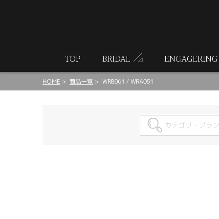
ート
TOP
BRIDAL
ENGAGERING
HOME
商品一覧
WRB061 / WRA051