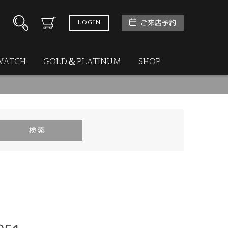
LOGIN
ご来店予約
WATCH
GOLD＆PLATINUM
SHOP