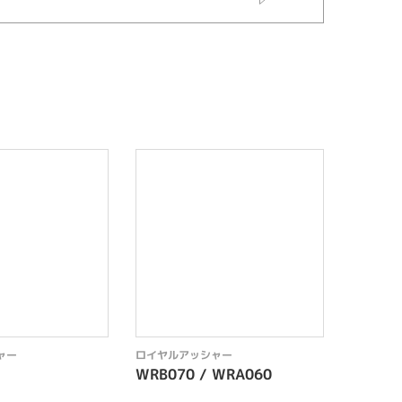
ャー
ロイヤルアッシャー
ロイヤル
WRB070 / WRA060
ERA80