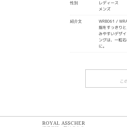
レディース
性別
メンズ
WRB061 / WR
紹介文
指をすっきりと
みやすいデザイ
ングは、一粒石
に。
こ
ROYAL ASSCHER