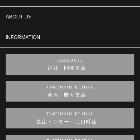
結婚指輪
TAKEUCHI BRIDAL金沢本店情報
ABOUT US
セットリング
商品一覧
会社概要
INFORMATION
婚約ネックレス
ブランドリスト
店舗情報
ご来店予約
TAKEUCHI
福井・開発本店
金・プラチナのお取引
金澤指輪工房｜手作りペアリング
お客様の声
特定商取引に関する表記
TAKEUCHI BRIDAL
金沢・野々市店
金澤指輪工房｜手作り結婚指輪 and 婚約指輪
お問い合わせ
プライバシーポリシー
TAKEUCHI BRIDAL
金澤指輪工房｜手作り婚約指輪プロポーズプラン
富山インター・二口町店