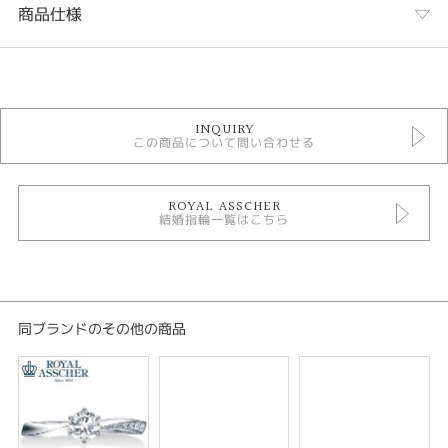
商品仕様
カテゴリ
結婚指輪
INQUIRY
三大カッターズ 結婚指輪
この商品について問い合わせる
結婚指輪 鍛造
結婚指輪ゴージャス
エタニティリング
人気ブランド結婚指輪
ROYAL ASSCHER
結婚指輪一覧はこちら
結婚指輪 ストレート
結婚指輪 プラチナカラー
結婚指輪 甲丸
ROYAL ASSCHER エタニティリング
テイスト
同ブランドのその他の商品
結婚指輪 ゴージャス
紹介文
JRA0332BP