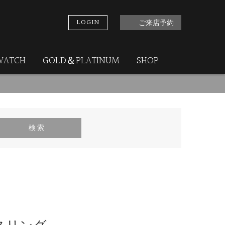
LOGIN
ご来店予約
WATCH
GOLD＆PLATINUM
SHOP