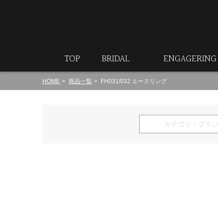
ート
TOP
BRIDAL
ENGAGERING
HOME
商品一覧
FH031/032 エースリング