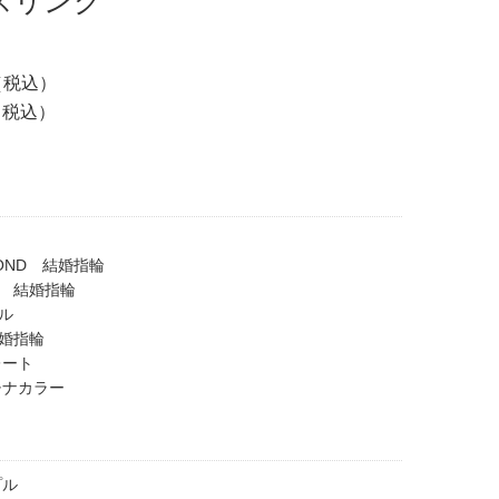
エースリング
0（税込）
0（税込）
AMOND 結婚指輪
 結婚指輪
ル
婚指輪
レート
チナカラー
プル