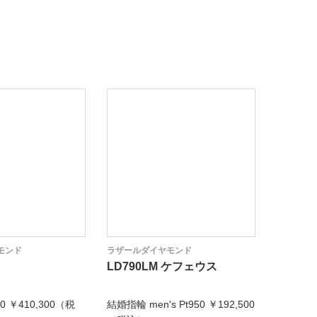
モンド
ラザールダイヤモンド
ラザール
LD790LM ケフェウス
FL009
0 ￥410,300（税
結婚指輪 men's Pt950 ￥192,500
婚約指輪 P