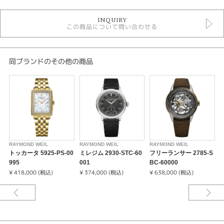
時計
INQUIRY
メンズ 腕時計
この商品について問い合わせる
メンズウォッチ
5気圧防水以下
自動巻き（オートマティック）
革ベルト
同ブランドのその他の商品
その他文字盤
RAYMOND WEIL
性別
メンズ
腕時計
RAYMOND WEIL
RAYMOND WEIL
RAYMOND WEIL
R
トッカータ 5925-PS-00
ミレジム 2930-STC-60
フリーランサー 2785-S
RAYMOND WEIL
995
001
BC-60000
1
¥ 418,000 (税込)
¥ 374,000 (税込)
¥ 638,000 (税込)
¥
紹介文
「ミレジム（millésime）」は、フランス語でヴィンテージを意味します。1
930年代に流行したセクターダイアルや主にプラスチック製風防に見られた
ボックス型などの古典的なディティールに、現代の技術・素材・トレンドを