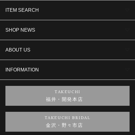
ITEM SEARCH
婚約指輪
SHOP NEWS
結婚指輪
TAKEUCHI BRIDAL金沢本店情報
ABOUT US
セットリング
商品一覧
会社概要
INFORMATION
婚約ネックレス
ブランドリスト
店舗情報
ご来店予約
TAKEUCHI
福井・開発本店
金・プラチナのお取引
金澤指輪工房｜手作りペアリング
お客様の声
特定商取引に関する表記
TAKEUCHI BRIDAL
金沢・野々市店
金澤指輪工房｜手作り結婚指輪 and 婚約指輪
お問い合わせ
プライバシーポリシー