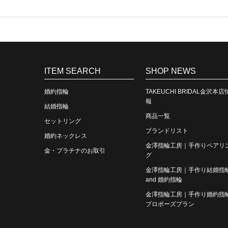
ITEM SEARCH
SHOP NEWS
婚約指輪
TAKEUCHI BRIDAL金沢本店
報
結婚指輪
商品一覧
セットリング
ブランドリスト
婚約ネックレス
金澤指輪工房｜手作りペアリ
金・プラチナのお取引
グ
金澤指輪工房｜手作り結婚指
and 婚約指輪
金澤指輪工房｜手作り婚約指
プロポーズプラン