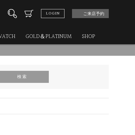
LOGIN
ご来店予約
WATCH
GOLD＆PLATINUM
SHOP