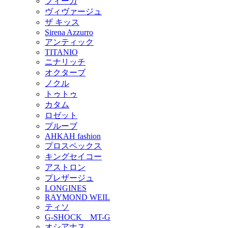
フィーカ
ヴィヴァージュ
ザ キッス
Sirena Azzurro
アンティック
TITANIO
ニナリッチ
オクターブ
ノクル
トゥトゥ
カタム
ロゼット
プルーブ
AHKAH fashion
プロスペックス
キングセイコー
アストロン
プレザージュ
LONGINES
RAYMOND WEIL
ティソ
G-SHOCK MT-G
オシアナス