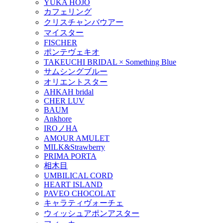
YUKA HOJO
カフェリング
クリスチャンバウアー
マイスター
FISCHER
ポンテヴェキオ
TAKEUCHI BRIDAL × Something Blue
サムシングブルー
オリエントスター
AHKAH bridal
CHER LUV
BAUM
Ankhore
IROノHA
AMOUR AMULET
MILK&Strawberry
PRIMA PORTA
相木目
UMBILICAL CORD
HEART ISLAND
PAVEO CHOCOLAT
キャラティヴォーチェ
ウィッシュアポンアスター