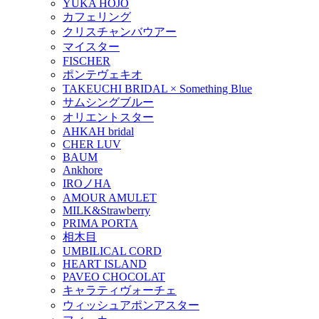
YUKA HOJO
カフェリング
クリスチャンバウアー
マイスター
FISCHER
ポンテヴェキオ
TAKEUCHI BRIDAL × Something Blue
サムシングブルー
オリエントスター
AHKAH bridal
CHER LUV
BAUM
Ankhore
IROノHA
AMOUR AMULET
MILK&Strawberry
PRIMA PORTA
相木目
UMBILICAL CORD
HEART ISLAND
PAVEO CHOCOLAT
キャラティヴォーチェ
ウィッシュアポンアスター