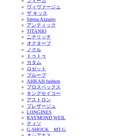
フィーカ
ヴィヴァージュ
ザ キッス
Sirena Azzurro
アンティック
TITANIO
ニナリッチ
オクターブ
ノクル
トゥトゥ
カタム
ロゼット
プルーブ
AHKAH fashion
プロスペックス
キングセイコー
アストロン
プレザージュ
LONGINES
RAYMOND WEIL
ティソ
G-SHOCK MT-G
オシアナス