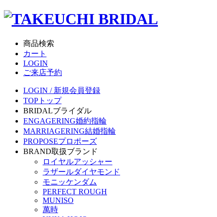
商品検索
カート
LOGIN
ご来店予約
LOGIN / 新規会員登録
TOP
トップ
BRIDAL
ブライダル
ENGAGERING
婚約指輪
MARRIAGERING
結婚指輪
PROPOSE
プロポーズ
BRAND
取扱ブランド
ロイヤルアッシャー
ラザールダイヤモンド
モニッケンダム
PERFECT ROUGH
MUNISO
萬時