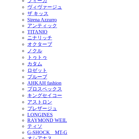
フィーカ
ヴィヴァージュ
ザ キッス
Sirena Azzurro
アンティック
TITANIO
ニナリッチ
オクターブ
ノクル
トゥトゥ
カタム
ロゼット
プルーブ
AHKAH fashion
プロスペックス
キングセイコー
アストロン
プレザージュ
LONGINES
RAYMOND WEIL
ティソ
G-SHOCK MT-G
オシアナス