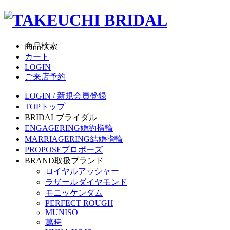
商品検索
カート
LOGIN
ご来店予約
LOGIN / 新規会員登録
TOP
トップ
BRIDAL
ブライダル
ENGAGERING
婚約指輪
MARRIAGERING
結婚指輪
PROPOSE
プロポーズ
BRAND
取扱ブランド
ロイヤルアッシャー
ラザールダイヤモンド
モニッケンダム
PERFECT ROUGH
MUNISO
萬時