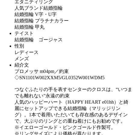
エタニティリング
人気ブランド結婚指輪
結婚指輪 V字・U字
結婚指輪 プラチナカラー
結婚指輪 甲丸
テイスト
結婚指輪 ゴージャス
性別
レディース
メンズ
紹介文
プロメッサ m04pm／約束
◇SN1101W002XXM5/GL0352W001WDM5
つなぐふたりの手を表すセンターのクロスは、“いつま
でも離れない”永遠の約束
人気のハッピーハート（HAPPY HEART e01hh）と綺
麗にセットアップできる結婚指輪（マリッジリン
グ）。1本で着用いただいても存在感のあるデザイン
で、大ぶりのリングとの重ね着けにもお勧めです。
※イエローゴールド・ピンクゴールド作製可。
※リングサイズにより価格が異なります。