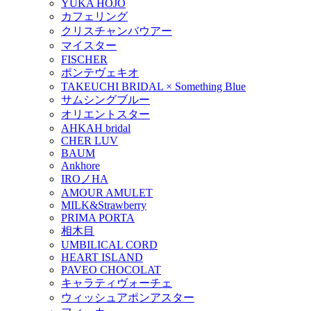
YUKA HOJO
カフェリング
クリスチャンバウアー
マイスター
FISCHER
ポンテヴェキオ
TAKEUCHI BRIDAL × Something Blue
サムシングブルー
オリエントスター
AHKAH bridal
CHER LUV
BAUM
Ankhore
IROノHA
AMOUR AMULET
MILK&Strawberry
PRIMA PORTA
相木目
UMBILICAL CORD
HEART ISLAND
PAVEO CHOCOLAT
キャラティヴォーチェ
ウィッシュアポンアスター