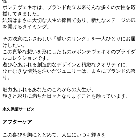
性。
ポンテヴェキオは、ブランド創立以来そんな多くの女性を応
援してきました。
結婚はまさに大切な人生の節目であり、新たなステージの扉
を開けるタイミング。
その決意にふさわしい「誓いのリング」を一人ひとりにお届
けしたい。
この真摯な想いを形にしたものがポンテヴェキオのブライダ
ルコレクションです。
遊び心あふれる創造的なデザインと精緻なクオリティに、
ひたむきな情熱を注いだジュエリーは、まさにブランドの誇
り。
魅力あふれるあなたのこれからの人生が、
輝きと彩りに満ちた日々となりますことを願っています。
永久保証サービス
アフターケア
この喜びを胸にとどめて、人生にいつも輝きを