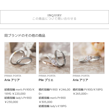
カテゴリ
セットリング
INQUIRY
セットリング アンティーク
この商品について問い合わせる
セットリング キュート
プリマポルタ
プリマポルタ ＞ セットリング
同ブランドのその他の商品
デザイン
セットリング キュート
テイスト
セットリング キュート
PRIMA PORTA
PRIMA PORTA
PRIMA PORTA
P
性別
Aria アリア
Plie プリエ
Aria アリア
B
レディース
結婚指輪 men's Pt900/K
婚約指輪Pt900 ￥246,00
婚約指輪 Pt900/K18PG
婚
メンズ
18YG ￥220,000
0~
￥265,000~
0
結婚指輪 lady's Pt900
結婚指輪 men's Pt900
￥230,000
￥305,000
紹介文
結婚指輪 lady's K18PG