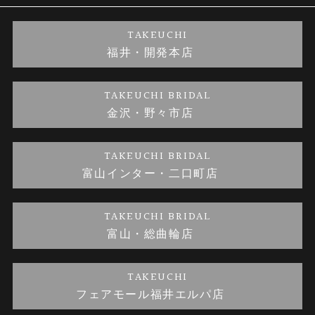
婚約ネックレス
ブランドリスト
店舗情報
ご来店予約
TAKEUCHI
福井・開発本店
金・プラチナのお取引
金澤指輪工房｜手作りペアリング
お客様の声
特定商取引に関する表記
TAKEUCHI BRIDAL
金沢・野々市店
金澤指輪工房｜手作り結婚指輪 and 婚約指輪
お問い合わせ
プライバシーポリシー
TAKEUCHI BRIDAL
金澤指輪工房｜手作り婚約指輪プロポーズプラン
富山インター・二口町店
TAKEUCHI BRIDAL
富山・総曲輪店
TAKEUCHI
フェアモール福井エルパ店