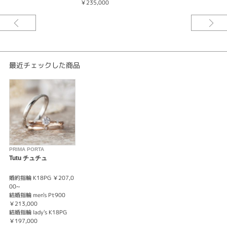
￥235,000
PRIMA PORTA 【Tutu】 チュチュ －花色衣のロマンティコ－
等間隔でセッティングされたダイヤモンドが特徴的なデザイン。婚約指輪
（エンゲージリング）のセンターダイヤモンドと、結婚指輪（マリッジリン
グ）のメレダイヤモンドが合わさるように仕上げたセットリング。
※価格にセンターダイヤモンドの価格は含まれません。
最近チェックした商品
※税込み価格になります。
PRIMA PORTA
Tutu チュチュ
婚約指輪 K18PG ￥207,0
00~
結婚指輪 men's Pt900
￥213,000
結婚指輪 lady's K18PG
￥197,000