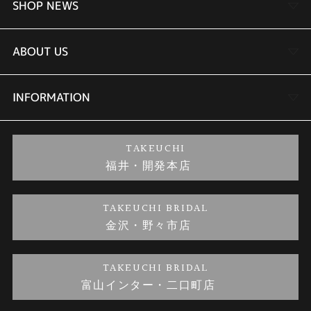
婚約指輪
SHOP NEWS
結婚指輪
TAKEUCHI BRIDAL金沢本店情報
ABOUT US
セットリング
商品一覧
会社概要
INFORMATION
婚約ネックレス
ブランドリスト
店舗情報
ご来店予約
TAKEUCHI
福井・開発本店
金・プラチナのお取引
金澤指輪工房｜手作りペアリング
お客様の声
特定商取引に関する表記
TAKEUCHI BRIDAL
金沢・野々市店
金澤指輪工房｜手作り結婚指輪 and 婚約指輪
お問い合わせ
プライバシーポリシー
TAKEUCHI BRIDAL
金澤指輪工房｜手作り婚約指輪プロポーズプラン
富山インター・二口町店