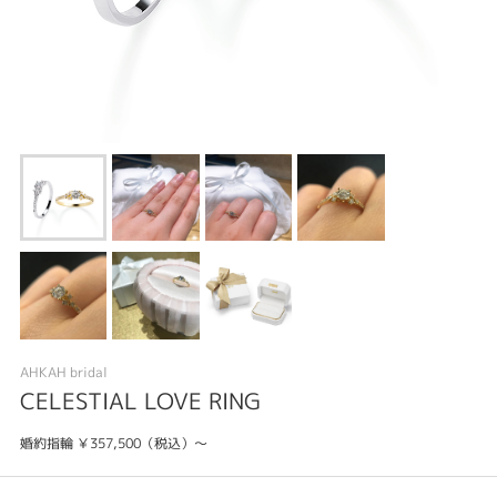
AHKAH bridal
CELESTIAL LOVE RING
婚約指輪 ￥357,500（税込）～