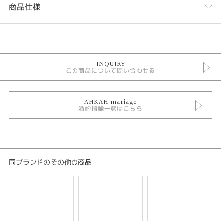
商品仕様
カテゴリ
婚約指輪
INQUIRY
AHKAH 婚約指輪
この商品について問い合わせる
婚約指輪ゴージャス
婚約指輪 サイドメレ
婚約指輪 ストレート
婚約指輪 ゴールドカラー
AHKAH mariage
婚約指輪一覧はこちら
婚約指輪 プラチナカラー
テイスト
婚約指輪 ゴージャス
同ブランドのその他の商品
紹介文
漆黒に輝く星々に導かれ
GUIDED BY THE STARS GLISTENING IN THE DARKNESS
繊細な細工で表現された星々の光を連想させるきらめきに、崇高な愛の輝き