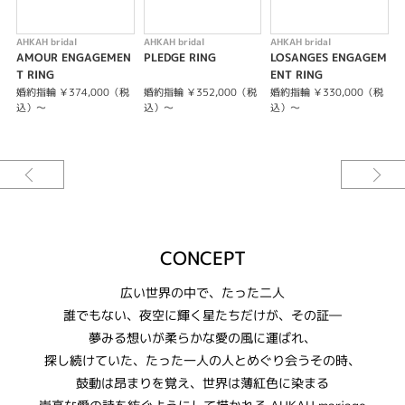
としてそえられたダイアの存在感が引き立ちます。
※お素材やダイヤモンドの品質により価格は変わります。
AHKAH bridal
AHKAH bridal
AHKAH bridal
A
AMOUR ENGAGEMEN
PLEDGE RING
LOSANGES ENGAGEM
P
T RING
ENT RING
婚約指輪 ￥374,000（税
婚約指輪 ￥352,000（税
婚約指輪 ￥330,000（税
婚
込）～
込）～
込）～
CONCEPT
広い世界の中で、たった二人
誰でもない、夜空に輝く星たちだけが、その証―
夢みる想いが柔らかな愛の風に運ばれ、
探し続けていた、たった一人の人とめぐり会うその時、
鼓動は昂まりを覚え、世界は薄紅色に染まる