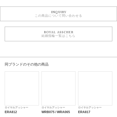
結婚指輪
INQUIRY
ROYAL ASSCHER 結婚指輪
この商品について問い合わせる
結婚指輪ゴージャス
人気ブランド結婚指輪
結婚指輪 ストレート
ROYAL ASSCHER
結婚指輪 プラチナカラー
結婚指輪一覧はこちら
結婚指輪 3～7石
結婚指輪 平打ち
テイスト
結婚指輪 ゴージャス
同ブランドのその他の商品
性別
レディース
メンズ
紹介文
ロイヤルアッシャー
ロイヤルアッシャー
ロイヤルアッシャー
WRB065 / WRA055
ERA812
WRB075 / WRA065
ERA817
E
センターに向かってアームが細くなる、独創的なフォルムのリング。細部に