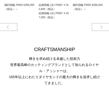
至るまで丹念に磨き上げられているので着け心地がよく、日々をともにする
婚約指輪 Pt950 ¥286,000
結婚指輪 (左) Pt950 ￥16
婚約指輪 Pt950 ¥286,000
婚
リングとして最適です。
（税込）～
0,600（税込）
（税込）～
結婚指輪 (右) Pt950 ￥18
7,000（税込）
CRAFTSMANSHIP
輝きを求め続ける卓越した技術力
世界最高峰のカッティングブランドとして知られるロイヤ
ル・アッシャーは、
165年以上にわたりダイヤモンドの最大の輝きを追求し続け
てきました。