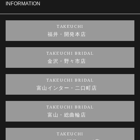
セットリング
商品一覧
会社概要
INFORMATION
婚約ネックレス
ブランドリスト
店舗情報
ご来店予約
TAKEUCHI
福井・開発本店
金・プラチナのお取引
金澤指輪工房｜手作りペアリング
お客様の声
特定商取引に関する表記
TAKEUCHI BRIDAL
金沢・野々市店
金澤指輪工房｜手作り結婚指輪 and 婚約指輪
お問い合わせ
プライバシーポリシー
TAKEUCHI BRIDAL
金澤指輪工房｜手作り婚約指輪プロポーズプラン
富山インター・二口町店
TAKEUCHI BRIDAL
富山・総曲輪店
TAKEUCHI