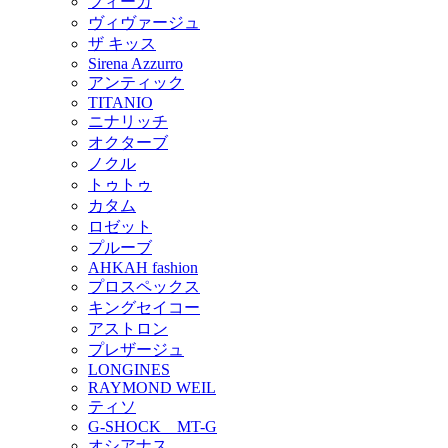
フィーカ
ヴィヴァージュ
ザ キッス
Sirena Azzurro
アンティック
TITANIO
ニナリッチ
オクターブ
ノクル
トゥトゥ
カタム
ロゼット
プルーブ
AHKAH fashion
プロスペックス
キングセイコー
アストロン
プレザージュ
LONGINES
RAYMOND WEIL
ティソ
G-SHOCK MT-G
オシアナス