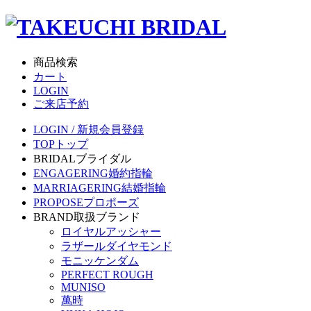
商品検索
カート
LOGIN
ご来店予約
LOGIN / 新規会員登録
TOP
トップ
BRIDAL
ブライダル
ENGAGERING
婚約指輪
MARRIAGERING
結婚指輪
PROPOSE
プロポーズ
BRAND
取扱ブランド
ロイヤルアッシャー
ラザールダイヤモンド
モニッケンダム
PERFECT ROUGH
MUNISO
萬時