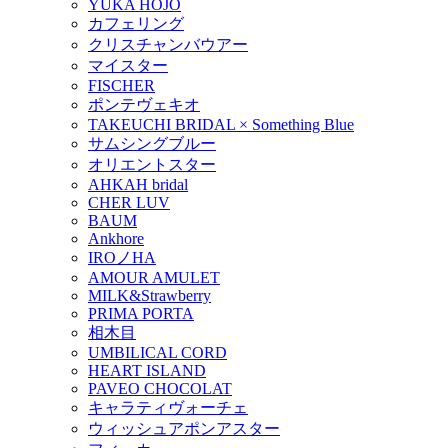
YUKA HOJO
カフェリング
クリスチャンバウアー
マイスター
FISCHER
ポンテヴェキオ
TAKEUCHI BRIDAL × Something Blue
サムシングブルー
オリエントスター
AHKAH bridal
CHER LUV
BAUM
Ankhore
IROノHA
AMOUR AMULET
MILK&Strawberry
PRIMA PORTA
相木目
UMBILICAL CORD
HEART ISLAND
PAVEO CHOCOLAT
キャラティヴォーチェ
ウィッシュアポンアスター