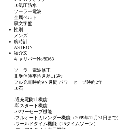
10気圧防水
ソーラー電波
金属ベルト
黒文字盤
性別
メンズ
腕時計
ASTRON
紹介文
キャリバーNo/8B63
ソーラー電波修正
非受信時平均月差±15秒
フル充電時約9ヶ月間 パワーセーブ時約2年
10石
-過充電防止機能
-即スタート機能
-パワーセーブ機能
-フルオートカレンダー機能（2099年12月31日まで）
-ワールドタイム機能（25タイムゾーン）