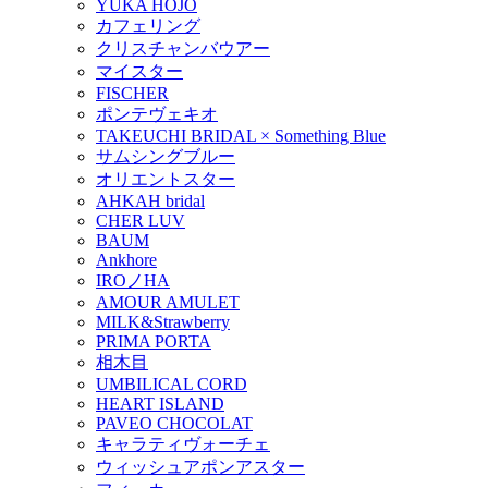
YUKA HOJO
カフェリング
クリスチャンバウアー
マイスター
FISCHER
ポンテヴェキオ
TAKEUCHI BRIDAL × Something Blue
サムシングブルー
オリエントスター
AHKAH bridal
CHER LUV
BAUM
Ankhore
IROノHA
AMOUR AMULET
MILK&Strawberry
PRIMA PORTA
相木目
UMBILICAL CORD
HEART ISLAND
PAVEO CHOCOLAT
キャラティヴォーチェ
ウィッシュアポンアスター