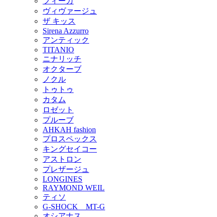
フィーカ
ヴィヴァージュ
ザ キッス
Sirena Azzurro
アンティック
TITANIO
ニナリッチ
オクターブ
ノクル
トゥトゥ
カタム
ロゼット
プルーブ
AHKAH fashion
プロスペックス
キングセイコー
アストロン
プレザージュ
LONGINES
RAYMOND WEIL
ティソ
G-SHOCK MT-G
オシアナス