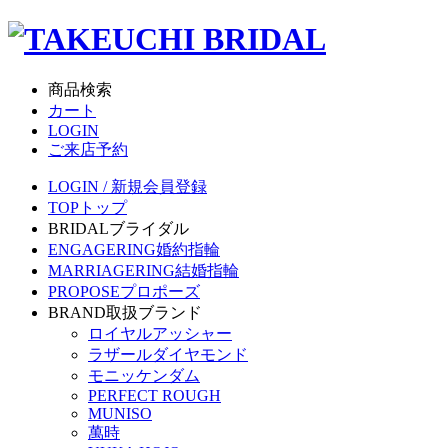
商品検索
カート
LOGIN
ご来店予約
LOGIN / 新規会員登録
TOP
トップ
BRIDAL
ブライダル
ENGAGERING
婚約指輪
MARRIAGERING
結婚指輪
PROPOSE
プロポーズ
BRAND
取扱ブランド
ロイヤルアッシャー
ラザールダイヤモンド
モニッケンダム
PERFECT ROUGH
MUNISO
萬時