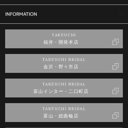
セットリング
商品一覧
会社概要
INFORMATION
婚約ネックレス
ブランドリスト
店舗情報
ご来店予約
TAKEUCHI
福井・開発本店
金・プラチナのお取引
金澤指輪工房｜手作りペアリング
お客様の声
特定商取引に関する表記
TAKEUCHI BRIDAL
金沢・野々市店
金澤指輪工房｜手作り結婚指輪 and 婚約指輪
お問い合わせ
プライバシーポリシー
TAKEUCHI BRIDAL
金澤指輪工房｜手作り婚約指輪プロポーズプラン
富山インター・二口町店
TAKEUCHI BRIDAL
富山・総曲輪店