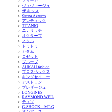
フィーカ
ヴィヴァージュ
ザ キッス
Sirena Azzurro
アンティック
TITANIO
ニナリッチ
オクターブ
ノクル
トゥトゥ
カタム
ロゼット
プルーブ
AHKAH fashion
プロスペックス
キングセイコー
アストロン
プレザージュ
LONGINES
RAYMOND WEIL
ティソ
G-SHOCK MT-G
オシアナス