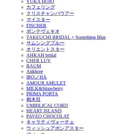
YUKA HOJO
カフェリング
クリスチャンバウアー
マイスター
FISCHER
ポンテヴェキオ
TAKEUCHI BRIDAL × Something Blue
サムシングブルー
オリエントスター
AHKAH bridal
CHER LUV
BAUM
Ankhore
IROノHA
AMOUR AMULET
MILK&Strawberry
PRIMA PORTA
相木目
UMBILICAL CORD
HEART ISLAND
PAVEO CHOCOLAT
キャラティヴォーチェ
ウィッシュアポンアスター