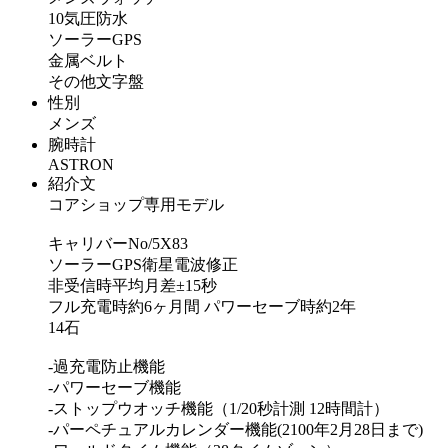
10気圧防水
ソーラーGPS
金属ベルト
その他文字盤
性別
メンズ
腕時計
ASTRON
紹介文
コアショップ専用モデル
キャリバーNo/5X83
ソーラーGPS衛星電波修正
非受信時平均月差±15秒
フル充電時約6ヶ月間 パワーセーブ時約2年
14石
-過充電防止機能
-パワーセーブ機能
-ストップウオッチ機能（1/20秒計測 12時間計）
-パーペチュアルカレンダー機能(2100年2月28日まで)