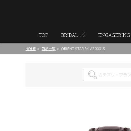
ート
TOP
BRIDAL
ENGAGERING
HOME
商品一覧
ORIENT STAR RK-AZ0001S