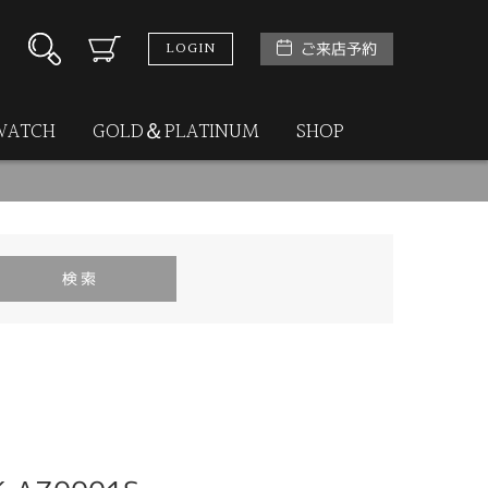
LOGIN
ご来店予約
WATCH
GOLD＆PLATINUM
SHOP