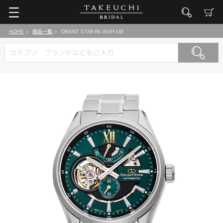
HOME
商品一覧
ORIENT STAR RK-AV0114E