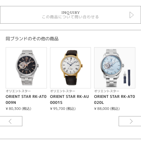
時計
INQUIRY
メンズ 腕時計
この商品について問い合わせる
メンズウォッチ
10気圧防水
自動巻き（オートマティック）
手巻き
同ブランドのその他の商品
金属ベルト
その他文字盤
オリエントスター
性別
メンズ
オリエントスター
オリエントスター
オリエントスター
腕時計
ORIENT STAR RK-AT0
ORIENT STAR RK-AU
ORIENT STAR RK-AT0
O
009N
0001S
020L
ORIENT STAR
¥ 80,300 (税込)
¥ 95,700 (税込)
¥ 88,000 (税込)
¥
紹介文
デザイン、部品、製造、それらすべての点で”輝ける星”と呼ばれる機械式時
計を作りたい。