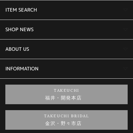
ITEM SEARCH
婚約指輪
SHOP NEWS
結婚指輪
TAKEUCHI BRIDAL金沢本店情報
ABOUT US
セットリング
商品一覧
会社概要
INFORMATION
婚約ネックレス
ブランドリスト
店舗情報
ご来店予約
TAKEUCHI
福井・開発本店
金・プラチナのお取引
金澤指輪工房｜手作りペアリング
お客様の声
特定商取引に関する表記
TAKEUCHI BRIDAL
金沢・野々市店
金澤指輪工房｜手作り結婚指輪 and 婚約指輪
お問い合わせ
プライバシーポリシー