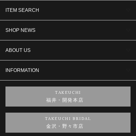
ITEM SEARCH
婚約指輪
SHOP NEWS
結婚指輪
TAKEUCHI BRIDAL金沢本店情報
ABOUT US
セットリング
商品一覧
会社概要
INFORMATION
婚約ネックレス
ブランドリスト
店舗情報
ご来店予約
TAKEUCHI
福井・開発本店
金・プラチナのお取引
金澤指輪工房｜手作りペアリング
お客様の声
特定商取引に関する表記
TAKEUCHI BRIDAL
金沢・野々市店
金澤指輪工房｜手作り結婚指輪 and 婚約指輪
お問い合わせ
プライバシーポリシー