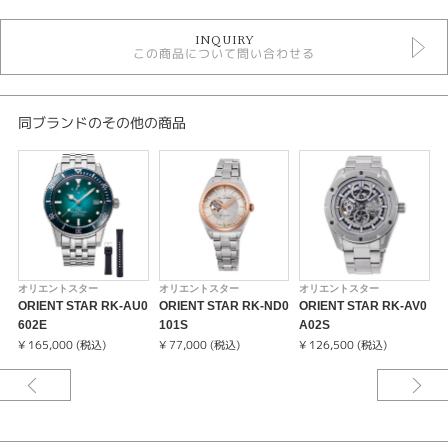
時計
INQUIRY
メンズ 腕時計
この商品について問い合わせる
メンズウォッチ
10気圧防水
自動巻き（オートマティック）
手巻き
同ブランドのその他の商品
金属ベルト
黒文字盤
オリエントスター
性別
メンズ
オリエントスター
オリエントスター
オリエントスター
腕時計
ORIENT STAR RK-AU0
ORIENT STAR RK-ND0
ORIENT STAR RK-AV0
O
602E
101S
A02S
2
ORIENT STAR
¥ 165,000 (税込)
¥ 77,000 (税込)
¥ 126,500 (税込)
¥
紹介文
デザイン、部品、製造、それらすべての点で”輝ける星”と呼ばれる機械式時
計を作りたい。