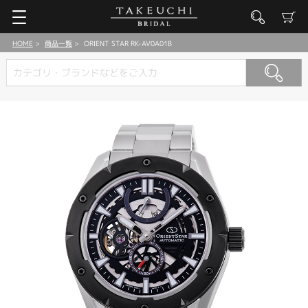
HOME
商品一覧
ORIENT STAR RK-AV0A01B