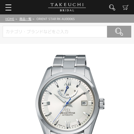
HOME
商品一覧
ORIENT STAR RK-AU0006S