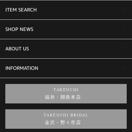
ITEM SEARCH
婚約指輪
SHOP NEWS
結婚指輪
TAKEUCHI BRIDAL金沢本店情報
ABOUT US
セットリング
商品一覧
会社概要
INFORMATION
婚約ネックレス
ブランドリスト
店舗情報
ご来店予約
TAKEUCHI
福井・開発本店
金・プラチナのお取引
金澤指輪工房｜手作りペアリング
お客様の声
特定商取引に関する表記
TAKEUCHI BRIDAL
金沢・野々市店
金澤指輪工房｜手作り結婚指輪 and 婚約指輪
お問い合わせ
プライバシーポリシー