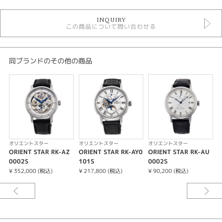
時計
INQUIRY
メンズ 腕時計
この商品について問い合わせる
メンズウォッチ
10気圧防水
自動巻き（オートマティック）
金属ベルト
同ブランドのその他の商品
白文字盤
オリエントスター
性別
メンズ
腕時計
オリエントスター
オリエントスター
オリエントスター
ORIENT STAR RK-AZ
ORIENT STAR RK-AY0
ORIENT STAR RK-AU
O
ORIENT STAR
0002S
101S
0002S
0
¥ 352,000 (税込)
¥ 217,800 (税込)
¥ 90,200 (税込)
¥
紹介文
デザイン、部品、製造、それらすべての点で”輝ける星”と呼ばれる機械式時
計を作りたい。
そんな職人たちの願いが「オリエントスター」の名には込められています。