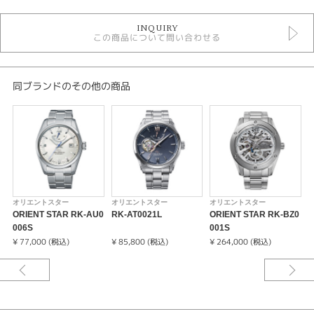
時計
INQUIRY
レディース 腕時計
この商品について問い合わせる
レディースウォッチ
5気圧防水以下
自動巻き（オートマティック）
手巻き
同ブランドのその他の商品
革ベルト
その他文字盤
オリエントスター
腕時計
ORIENT STAR
オリエントスター
オリエントスター
オリエントスター
紹介文
ORIENT STAR RK-AU0
RK-AT0021L
ORIENT STAR RK-BZ0
R
006S
001S
デザイン、部品、製造、それらすべての点で”輝ける星”と呼ばれる機械式時
¥ 77,000 (税込)
¥ 85,800 (税込)
¥ 264,000 (税込)
¥
計を作りたい。
そんな職人たちの願いが「オリエントスター」の名には込められています。