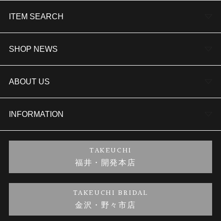
ITEM SEARCH
婚約指輪
SHOP NEWS
結婚指輪
TAKEUCHI BRIDAL金沢本店情報
ABOUT US
セットリング
商品一覧
会社概要
INFORMATION
婚約ネックレス
ブランドリスト
店舗情報
ご来店予約
TAKEUCHI
福井・開発本店
金・プラチナのお取引
金澤指輪工房｜手作りペアリング
お客様の声
特定商取引に関する表記
TAKEUCHI BRIDAL
金沢・野々市店
金澤指輪工房｜手作り結婚指輪 and 婚約指輪
お問い合わせ
プライバシーポリシー