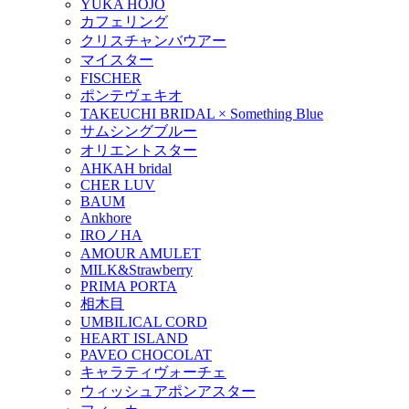
YUKA HOJO
カフェリング
クリスチャンバウアー
マイスター
FISCHER
ポンテヴェキオ
TAKEUCHI BRIDAL × Something Blue
サムシングブルー
オリエントスター
AHKAH bridal
CHER LUV
BAUM
Ankhore
IROノHA
AMOUR AMULET
MILK&Strawberry
PRIMA PORTA
相木目
UMBILICAL CORD
HEART ISLAND
PAVEO CHOCOLAT
キャラティヴォーチェ
ウィッシュアポンアスター