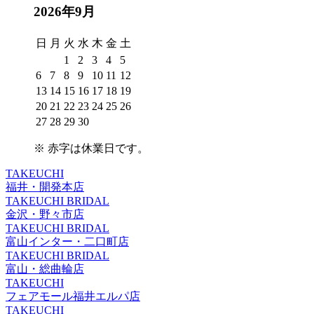
2026年9月
日
月
火
水
木
金
土
1
2
3
4
5
6
7
8
9
10
11
12
13
14
15
16
17
18
19
20
21
22
23
24
25
26
27
28
29
30
※
赤字は休業日
です。
TAKEUCHI
福井・開発本店
TAKEUCHI BRIDAL
金沢・野々市店
TAKEUCHI BRIDAL
富山インター・二口町店
TAKEUCHI BRIDAL
富山・総曲輪店
TAKEUCHI
フェアモール福井エルパ店
TAKEUCHI