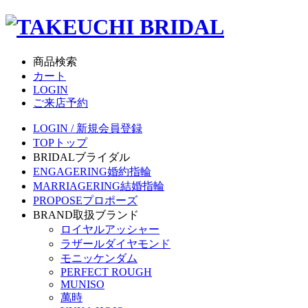
商品検索
カート
LOGIN
ご来店予約
LOGIN / 新規会員登録
TOP
トップ
BRIDAL
ブライダル
ENGAGERING
婚約指輪
MARRIAGERING
結婚指輪
PROPOSE
プロポーズ
BRAND
取扱ブランド
ロイヤルアッシャー
ラザールダイヤモンド
モニッケンダム
PERFECT ROUGH
MUNISO
萬時