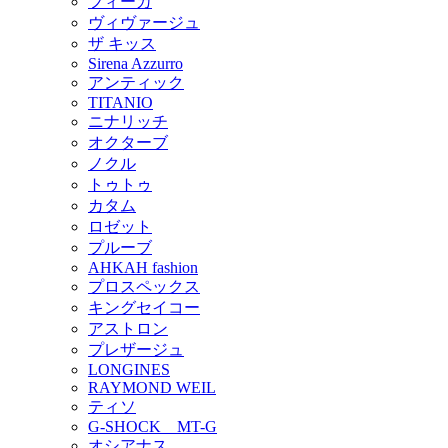
フィーカ
ヴィヴァージュ
ザ キッス
Sirena Azzurro
アンティック
TITANIO
ニナリッチ
オクターブ
ノクル
トゥトゥ
カタム
ロゼット
プルーブ
AHKAH fashion
プロスペックス
キングセイコー
アストロン
プレザージュ
LONGINES
RAYMOND WEIL
ティソ
G-SHOCK MT-G
オシアナス