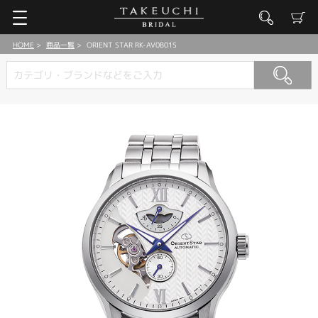
HOME
商品一覧
ORIENT STAR RK-AV0B01S