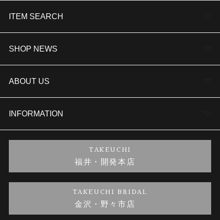
ITEM SEARCH
婚約指輪
SHOP NEWS
結婚指輪
TAKEUCHI BRIDAL金沢本店情報
ABOUT US
セットリング
商品一覧
会社概要
INFORMATION
婚約ネックレス
ブランドリスト
店舗情報
ご来店予約
TAKEUCHI
福井・開発本店
金・プラチナのお取引
金澤指輪工房｜手作りペアリング
お客様の声
特定商取引に関する表記
TAKEUCHI BRIDAL
金沢・野々市店
金澤指輪工房｜手作り結婚指輪 and 婚約指輪
お問い合わせ
プライバシーポリシー