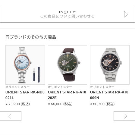
時計
INQUIRY
メンズ 腕時計
この商品について問い合わせる
メンズウォッチ
10気圧防水
自動巻き（オートマティック）
手巻き
同ブランドのその他の商品
金属ベルト
白文字盤
オリエントスター
性別
メンズ
オリエントスター
オリエントスター
オリエントスター
腕時計
ORIENT STAR RK-ND0
ORIENT STAR RK-AT0
ORIENT STAR RK-AT0
O
021L
202E
009N
7
ORIENT STAR
¥ 75,900 (税込)
¥ 66,000 (税込)
¥ 80,300 (税込)
¥
紹介文
デザイン、部品、製造、それらすべての点で”輝ける星”と呼ばれる機械式時
計を作りたい。