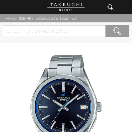
HOME
商品一覧
OCEANUS OCW-T200S-1AJF