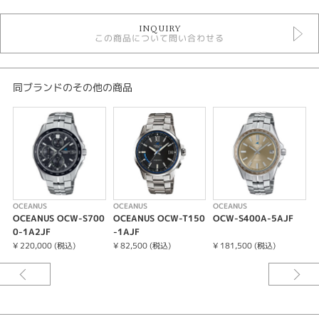
時計
INQUIRY
メンズ 腕時計
この商品について問い合わせる
メンズウォッチ
10気圧防水
ソーラー電波
金属ベルト
同ブランドのその他の商品
黒文字盤
オシアナス
性別
メンズ
腕時計
OCEANUS
OCEANUS
OCEANUS
O
OCEANUS OCW-S700
OCEANUS OCW-T150
OCW-S400A-5AJF
O
OCEANUS
0-1A2JF
-1AJF
S
¥ 220,000 (税込)
¥ 82,500 (税込)
¥ 181,500 (税込)
¥
紹介文
ケース・ベゼル材質： ステンレススチール
無垢バンド
ワンプッシュ三つ折れ式中留