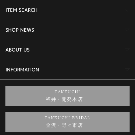
※ 電波受信が行われない場合や、スマートフォンと連携しない場合は、通常
ITEM SEARCH
のクオーツ精度（平均月差±15秒）で動作します。
サイズ（H×W×D）／質量：49.5×41.4×10.7mm／133g
婚約指輪
SHOP NEWS
結婚指輪
TAKEUCHI BRIDAL金沢本店情報
ABOUT US
セットリング
商品一覧
会社概要
INFORMATION
婚約ネックレス
ブランドリスト
店舗情報
ご来店予約
TAKEUCHI
福井・開発本店
金・プラチナのお取引
金澤指輪工房｜手作りペアリング
お客様の声
特定商取引に関する表記
TAKEUCHI BRIDAL
金沢・野々市店
金澤指輪工房｜手作り結婚指輪 and 婚約指輪
お問い合わせ
プライバシーポリシー