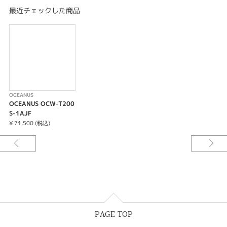
メタルバンド（ステンレススチール）
最近チェックした商品
内面無反射コーティングサファイアガラス
ネオブライト
チタンカーバイト処理
10気圧防水
タフソーラー（ソーラー充電システム）
電波受信機能：自動受信（最大6回／日）（中国電波は最大5回／日）／手動
受信、
＜日本＞受信電波：JJY、周波数：40 kHz／60 kHz（福島／九州両局対応モ
デル）
OCEANUS
＜北米地域＞受信電波：WWVB、周波数：60 kHz
OCEANUS OCW-T200
＜ヨーロッパ地域＞受信電波：MSF／DCF77、周波数：60 kHz／77.5 kHz
S-1AJF
＜中国＞受信電波：BPC、周波数：68.5 kHz
¥ 71,500 (税込)
＊ホームタイム設定を受信可能な時差に設定すると、時差に合わせた局を受
信します。尚、時差は選択したタイムゾーンによって設定されます。
モバイルリンク機能（対応携帯電話とのBluetooth®通信による機能連動）
針位置自動補正機能
パワーセービング機能（暗所では一定時間が経過すると運針を停止して節電
します）
日付表示
フルオートカレンダー
フル充電時からソーラー発電無しの状態での駆動時間
PAGE TOP
機能使用の場合：約5ヵ月
パワーセービング状態の場合：約20ヵ月