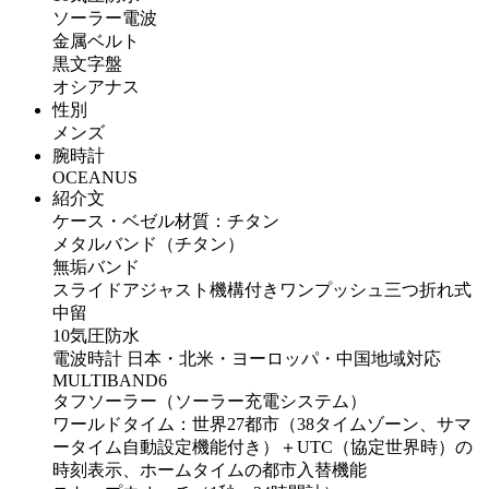
ソーラー電波
金属ベルト
黒文字盤
オシアナス
性別
メンズ
腕時計
OCEANUS
紹介文
ケース・ベゼル材質：チタン
メタルバンド（チタン）
無垢バンド
スライドアジャスト機構付きワンプッシュ三つ折れ式
中留
10気圧防水
電波時計 日本・北米・ヨーロッパ・中国地域対応
MULTIBAND6
タフソーラー（ソーラー充電システム）
ワールドタイム：世界27都市（38タイムゾーン、サマ
ータイム自動設定機能付き）＋UTC（協定世界時）の
時刻表示、ホームタイムの都市入替機能