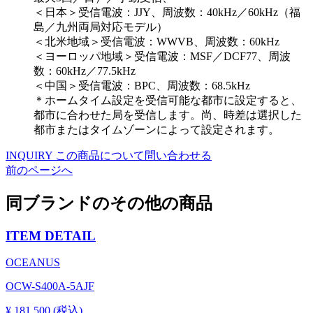
＜日本＞受信電波：JJY、周波数：40kHz／60kHz（福
島／九州両局対応モデル）
＜北米地域＞受信電波：WWVB、周波数：60kHz
＜ヨーロッパ地域＞受信電波：MSF／DCF77、周波
数：60kHz／77.5kHz
＜中国＞受信電波：BPC、周波数：68.5kHz
＊ホームタイム設定を受信可能な都市に設定すると、
都市に合わせた局を受信します。尚、時差は選択した
都市またはタイムゾーンによって設定されます。
INQUIRY
この商品について問い合わせる
前のページへ
同ブランドのその他の商品
ITEM DETAIL
OCEANUS
OCW-S400A-5AJF
¥ 181,500 (税込)