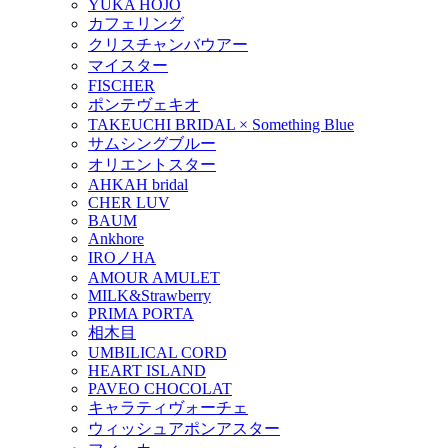
YUKA HOJO
カフェリング
クリスチャンバウアー
マイスター
FISCHER
ポンテヴェキオ
TAKEUCHI BRIDAL × Something Blue
サムシングブルー
オリエントスター
AHKAH bridal
CHER LUV
BAUM
Ankhore
IROノHA
AMOUR AMULET
MILK&Strawberry
PRIMA PORTA
相木目
UMBILICAL CORD
HEART ISLAND
PAVEO CHOCOLAT
キャラティヴォーチェ
ウィッシュアポンアスター