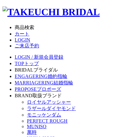
商品検索
カート
LOGIN
ご来店予約
LOGIN / 新規会員登録
TOP
トップ
BRIDAL
ブライダル
ENGAGERING
婚約指輪
MARRIAGERING
結婚指輪
PROPOSE
プロポーズ
BRAND
取扱ブランド
ロイヤルアッシャー
ラザールダイヤモンド
モニッケンダム
PERFECT ROUGH
MUNISO
萬時