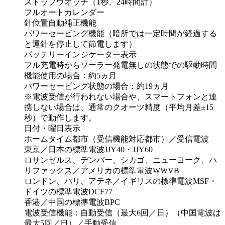
ストップウオッチ（1秒、24時間計）
フルオートカレンダー
針位置自動補正機能
パワーセービング機能（暗所では一定時間が経過する
と運針を停止して節電します）
バッテリーインジケーター表示
フル充電時からソーラー発電無しの状態での駆動時間
機能使用の場合：約5ヵ月
パワーセービング状態の場合：約19ヵ月
※電波受信が行われない場合や、スマートフォンと連
携しない場合は、通常のクオーツ精度（平均月差±15
秒）で動作します。
日付・曜日表示
ホームタイム都市（受信機能対応都市）／受信電波
東京／日本の標準電波JJY40・JJY60
ロサンゼルス、デンバー、シカゴ、ニューヨーク、ハ
リファックス／アメリカの標準電波WWVB
ロンドン、パリ、アテネ／イギリスの標準電波MSF・
ドイツの標準電波DCF77
香港／中国の標準電波BPC
電波受信機能：自動受信（最大6回／日）（中国電波は
最大5回／日）／手動受信、