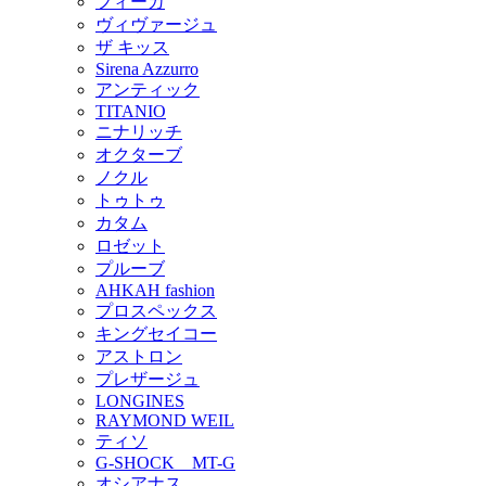
フィーカ
ヴィヴァージュ
ザ キッス
Sirena Azzurro
アンティック
TITANIO
ニナリッチ
オクターブ
ノクル
トゥトゥ
カタム
ロゼット
プルーブ
AHKAH fashion
プロスペックス
キングセイコー
アストロン
プレザージュ
LONGINES
RAYMOND WEIL
ティソ
G-SHOCK MT-G
オシアナス