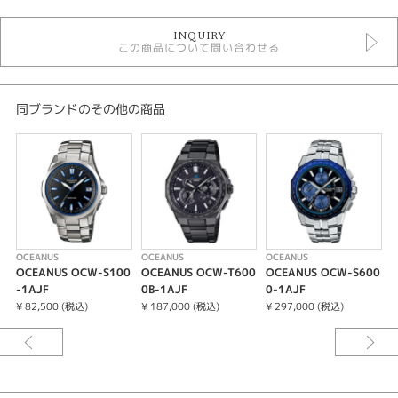
時計
INQUIRY
メンズ 腕時計
この商品について問い合わせる
メンズウォッチ
10気圧防水
ソーラー電波
金属ベルト
同ブランドのその他の商品
その他文字盤
オシアナス
性別
メンズ
腕時計
OCEANUS
OCEANUS
OCEANUS
O
OCEANUS OCW-S100
OCEANUS OCW-T600
OCEANUS OCW-S600
O
OCEANUS
-1AJF
0B-1AJF
0-1AJF
0
¥ 82,500 (税込)
¥ 187,000 (税込)
¥ 297,000 (税込)
¥
紹介文
ケース・ベゼル材質：チタン
メタルバンド（チタン）
無垢バンド