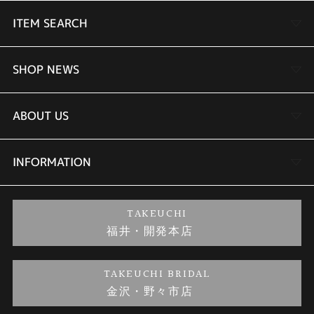
香港／中国の標準電波BPC
ITEM SEARCH
電波受信機能：自動受信（最大6回／日）（中国電波は最大5回／日）／手動
受信、
＜日本＞受信電波：JJY、周波数：40kHz／60kHz（福島／九州両局対応モ
デル）
婚約指輪
SHOP NEWS
＜北米地域＞受信電波：WWVB、周波数：60kHz
＜ヨーロッパ地域＞受信電波：MSF／DCF77、周波数：60kHz／77.5kHz
＜中国＞受信電波：BPC、周波数：68.5kHz
結婚指輪
TAKEUCHI BRIDAL金沢本店情報
ABOUT US
＊ホームタイム設定を受信可能な都市に設定すると、都市に合わせた局を受
信します。尚、時差は選択した都市またはタイムゾーンによって設定されま
す。
セットリング
商品一覧
会社概要
INFORMATION
婚約ネックレス
ブランドリスト
店舗情報
ご来店予約
TAKEUCHI
福井・開発本店
金・プラチナのお取引
金澤指輪工房｜手作りペアリング
お客様の声
特定商取引に関する表記
TAKEUCHI BRIDAL
金沢・野々市店
金澤指輪工房｜手作り結婚指輪 and 婚約指輪
お問い合わせ
プライバシーポリシー