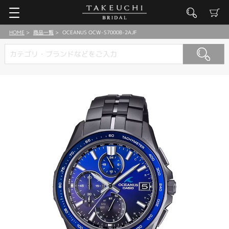
HOME
商品一覧
OCEANUS OCW-S7000B-2AJF