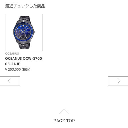
スライドアジャスト機構付きワンプッシュ三つ折れ式中留
最近チェックした商品
10気圧防水
電波時計 日本・北米・ヨーロッパ・中国地域対応 MULTIBAND6
タフソーラー（ソーラー充電システム）
ワールドタイム：世界27都市（38タイムゾーン、サマータイム自動設定機能
付き）＋UTC（協定世界時）の時刻表示、ホームタイムの都市入替機能
ストップウオッチ（1秒、24時間計）
フルオートカレンダー
針位置自動補正機能
パワーセービング機能（暗所では一定時間が経過すると運針を停止して節電
OCEANUS
します）
OCEANUS OCW-S700
バッテリーインジケーター表示
0B-2AJF
フル充電時からソーラー発電無しの状態での駆動時間
¥ 253,000 (税込)
機能使用の場合：約5ヵ月
パワーセービング状態の場合：約19ヵ月
※電波受信が行われない場合や、スマートフォンと連携しない場合は、通常
のクオーツ精度（平均月差±15秒）で動作します。
日付・曜日表示
ホームタイム都市（受信機能対応都市）／受信電波
東京／日本の標準電波JJY40・JJY60
ロサンゼルス、デンバー、シカゴ、ニューヨーク、ハリファックス／アメリ
カの標準電波WWVB
PAGE TOP
ロンドン、パリ、アテネ／イギリスの標準電波MSF・ドイツの標準電波DCF
77