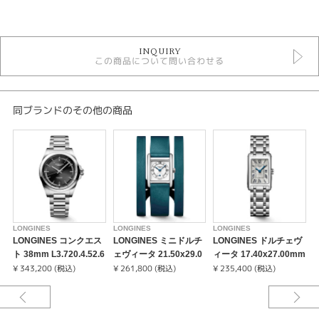
カテゴリ
時計
INQUIRY
メンズ 腕時計
この商品について問い合わせる
メンズウォッチ
5気圧防水以下
自動巻き（オートマティック）
革ベルト
同ブランドのその他の商品
その他文字盤
LONGINES
性別
メンズ
腕時計
LONGINES
LONGINES
LONGINES
L
LONGINES コンクエス
LONGINES ミニドルチ
LONGINES ドルチェヴ
LONGINES
ト 38mm L3.720.4.52.6
ェヴィータ 21.50x29.0
ィータ 17.40x27.00mm
ェ
¥ 343,200 (税込)
0mm L5.200.4.75.9
¥ 261,800 (税込)
L5.258.4.71.6
¥ 235,400 (税込)
0
¥
紹介文
伝統ある時計ブランドとして、ロンジンは創業以来、素晴らしい時計を製造