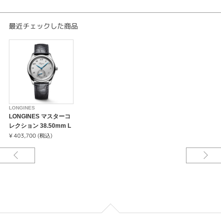
してきました。2005年に発表された「ロンジン マスターコレクション」
は、このシリーズが積み重ねてきた成功からわかるように、ロンジンの企業
理念を完璧に体現しています。
最近チェックした商品
LONGINES
LONGINES マスターコ
レクション 38.50mm L
2.843.4.73.2
¥ 403,700 (税込)