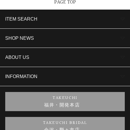
PAGE TOP
ITEM SEARCH
婚約指輪
SHOP NEWS
結婚指輪
TAKEUCHI BRIDAL金沢本店情報
ABOUT US
セットリング
商品一覧
会社概要
INFORMATION
婚約ネックレス
ブランドリスト
店舗情報
ご来店予約
TAKEUCHI
福井・開発本店
金・プラチナのお取引
金澤指輪工房｜手作りペアリング
お客様の声
特定商取引に関する表記
TAKEUCHI BRIDAL
金澤指輪工房｜手作り結婚指輪 and 婚約指輪