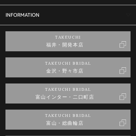
セットリング
商品一覧
会社概要
INFORMATION
婚約ネックレス
ブランドリスト
店舗情報
ご来店予約
TAKEUCHI
福井・開発本店
金・プラチナのお取引
金澤指輪工房｜手作りペアリング
お客様の声
特定商取引に関する表記
TAKEUCHI BRIDAL
金沢・野々市店
金澤指輪工房｜手作り結婚指輪 and 婚約指輪
お問い合わせ
プライバシーポリシー
TAKEUCHI BRIDAL
金澤指輪工房｜手作り婚約指輪プロポーズプラン
富山インター・二口町店
TAKEUCHI BRIDAL
富山・総曲輪店