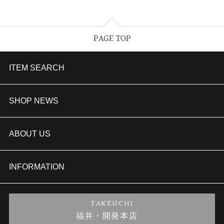
PAGE TOP
ITEM SEARCH
婚約指輪
SHOP NEWS
結婚指輪
TAKEUCHI BRIDAL金沢本店情報
ABOUT US
セットリング
商品一覧
会社概要
INFORMATION
婚約ネックレス
ブランドリスト
店舗情報
ご来店予約
TAKEUCHI
福井・開発本店