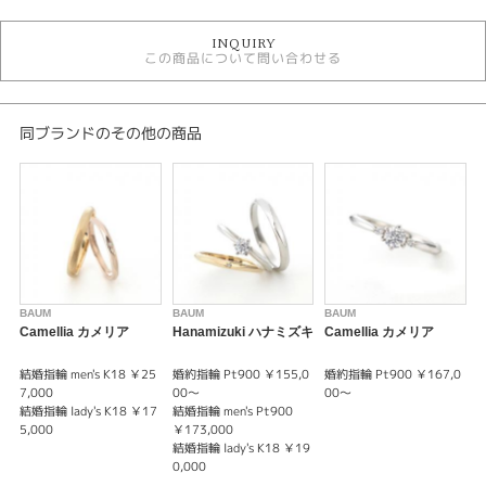
婚約指輪
INQUIRY
婚約指輪アンティーク
この商品について問い合わせる
婚約指輪ゴージャス
婚約指輪 V字･U字
婚約指輪 槌目
バウム
同ブランドのその他の商品
バウム ＞ 婚約指輪
デザイン
婚約指輪 ゴージャス
テイスト
BAUM
BAUM
BAUM
B
婚約指輪 ゴージャス
Camellia カメリア
Hanamizuki ハナミズキ
Camellia カメリア
P
紹介文
結婚指輪 men's K18 ￥25
婚約指輪 Pt900 ￥155,0
婚約指輪 Pt900 ￥167,0
婚
7,000
00～
00～
結婚指輪 lady's K18 ￥17
結婚指輪 men's Pt900
オリーブ 安らぎ
5,000
￥173,000
側に居られることの幸せ
結婚指輪 lady's K18 ￥19
0,000
※婚約指輪のセンターダイヤモンドは価格に含まれません。