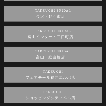
金・プラチナのお取引
金澤指輪工房｜手作りペアリング
お客様の声
特定商取引に関する表記
TAKEUCHI BRIDAL
金沢・野々市店
金澤指輪工房｜手作り結婚指輪 and 婚約指輪
お問い合わせ
プライバシーポリシー
TAKEUCHI BRIDAL
金澤指輪工房｜手作り婚約指輪プロポーズプラン
富山インター・二口町店
TAKEUCHI BRIDAL
富山・総曲輪店
TAKEUCHI
フェアモール福井エルパ店
TAKEUCHI
ショッピングシティベル店