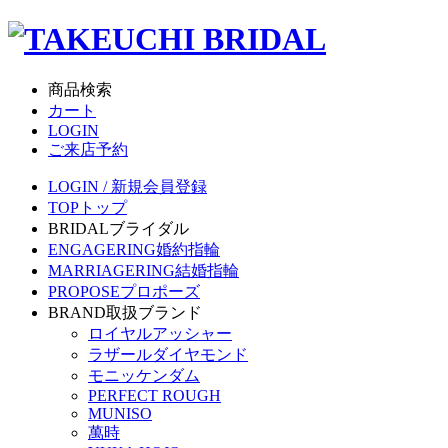
商品検索
カート
LOGIN
ご来店予約
LOGIN / 新規会員登録
TOP
トップ
BRIDAL
ブライダル
ENGAGERING
婚約指輪
MARRIAGERING
結婚指輪
PROPOSE
プロポーズ
BRAND
取扱ブランド
ロイヤルアッシャー
ラザールダイヤモンド
モニッケンダム
PERFECT ROUGH
MUNISO
萬時