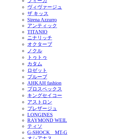
フィーカ
ヴィヴァージュ
ザ キッス
Sirena Azzurro
アンティック
TITANIO
ニナリッチ
オクターブ
ノクル
トゥトゥ
カタム
ロゼット
プルーブ
AHKAH fashion
プロスペックス
キングセイコー
アストロン
プレザージュ
LONGINES
RAYMOND WEIL
ティソ
G-SHOCK MT-G
オシアナス