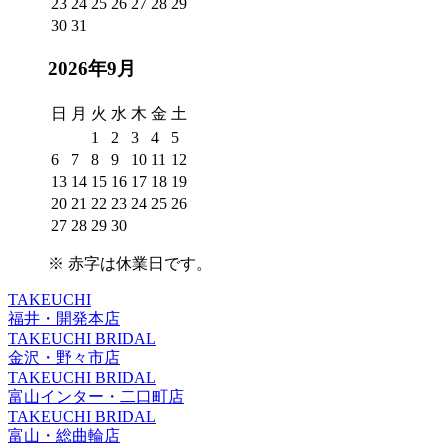
23
24
25
26
27
28
29
30
31
2026年9月
日
月
火
水
木
金
土
1
2
3
4
5
6
7
8
9
10
11
12
13
14
15
16
17
18
19
20
21
22
23
24
25
26
27
28
29
30
※
赤字は休業日
です。
TAKEUCHI
福井・開発本店
TAKEUCHI BRIDAL
金沢・野々市店
TAKEUCHI BRIDAL
富山インター・二口町店
TAKEUCHI BRIDAL
富山・総曲輪店