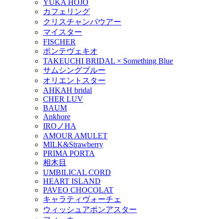
YUKA HOJO
カフェリング
クリスチャンバウアー
マイスター
FISCHER
ポンテヴェキオ
TAKEUCHI BRIDAL × Something Blue
サムシングブルー
オリエントスター
AHKAH bridal
CHER LUV
BAUM
Ankhore
IROノHA
AMOUR AMULET
MILK&Strawberry
PRIMA PORTA
相木目
UMBILICAL CORD
HEART ISLAND
PAVEO CHOCOLAT
キャラティヴォーチェ
ウィッシュアポンアスター