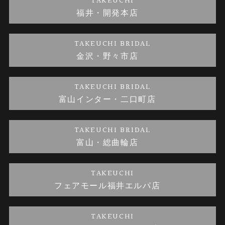
TAKEUCHI
福井・開発本店
金・プラチナのお取引
金澤指輪工房｜手作りペアリング
お客様の声
特定商取引に関する表記
TAKEUCHI BRIDAL
金沢・野々市店
金澤指輪工房｜手作り結婚指輪 and 婚約指輪
お問い合わせ
プライバシーポリシー
TAKEUCHI BRIDAL
金澤指輪工房｜手作り婚約指輪プロポーズプラン
富山インター・二口町店
TAKEUCHI BRIDAL
富山・総曲輪店
TAKEUCHI
フェアモール福井エルパ店
TAKEUCHI