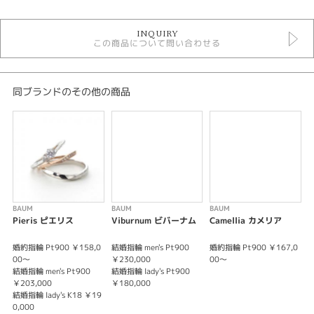
結婚指輪
INQUIRY
結婚指輪シンプル
この商品について問い合わせる
結婚指輪 ストレート
結婚指輪 ゴールドカラー
結婚指輪 プラチナカラー
結婚指輪 一石
同ブランドのその他の商品
結婚指輪 槌目
バウム
バウム ＞ 結婚指輪
デザイン
結婚指輪 シンプル
BAUM
BAUM
BAUM
B
テイスト
Pieris ピエリス
Viburnum ビバーナム
Camellia カメリア
結婚指輪 シンプル
婚約指輪 Pt900 ￥158,0
結婚指輪 men's Pt900
婚約指輪 Pt900 ￥167,0
婚
00～
￥230,000
00～
性別
結婚指輪 men's Pt900
結婚指輪 lady's Pt900
￥203,000
￥180,000
結婚指輪 lady's K18 ￥19
レディース
0,000
メンズ