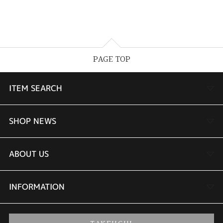
PAGE TOP
ITEM SEARCH
婚約指輪
SHOP NEWS
結婚指輪
TAKEUCHI BRIDAL金沢本店情報
ABOUT US
セットリング
商品一覧
会社概要
INFORMATION
婚約ネックレス
ブランドリスト
店舗情報
ご来店予約