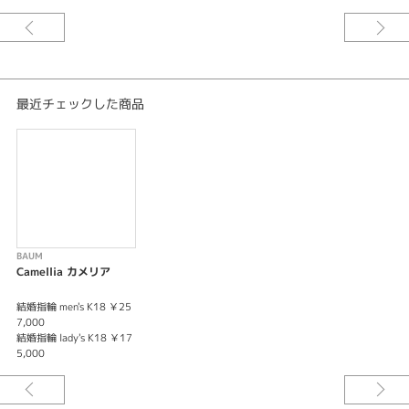
紹介文
カメリア 控えめな優しさ
優しい木漏れ日に包まれた愛
最近チェックした商品
※選ばれる素材によって価格が変わります。
詳しくはスタッフまでお問い合わせくださいませ。
※税込み価格となっております。
BAUM
Camellia カメリア
結婚指輪 men's K18 ￥25
7,000
結婚指輪 lady's K18 ￥17
5,000