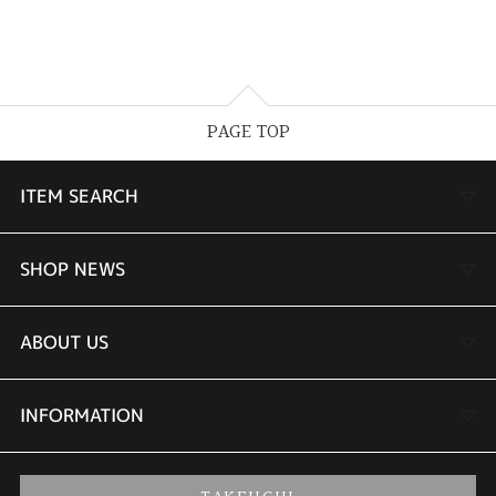
PAGE TOP
ITEM SEARCH
婚約指輪
SHOP NEWS
結婚指輪
TAKEUCHI BRIDAL金沢本店情報
ABOUT US
セットリング
商品一覧
会社概要
INFORMATION
婚約ネックレス
ブランドリスト
店舗情報
ご来店予約