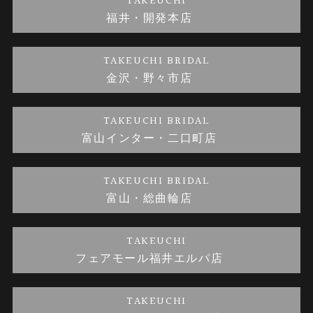
TAKEUCHI
福井・開発本店
金・プラチナのお取引
金澤指輪工房｜手作りペアリング
お客様の声
特定商取引に関する表記
TAKEUCHI BRIDAL
金沢・野々市店
金澤指輪工房｜手作り結婚指輪 and 婚約指輪
お問い合わせ
プライバシーポリシー
TAKEUCHI BRIDAL
金澤指輪工房｜手作り婚約指輪プロポーズプラン
富山インター・二口町店
TAKEUCHI BRIDAL
富山・総曲輪店
TAKEUCHI
フェアモール福井エルパ店
TAKEUCHI