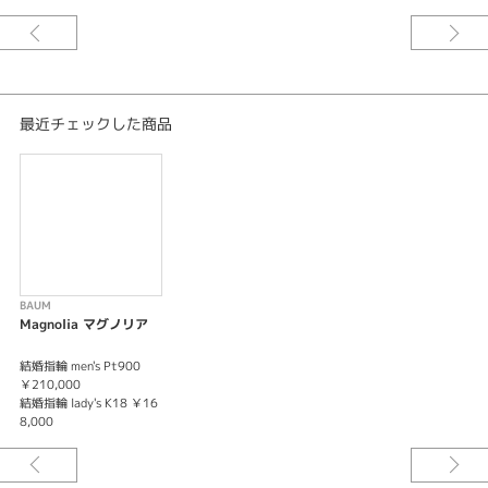
メンズ
紹介文
マグノリア 持続性
最近チェックした商品
いつまでも変わらない二人でいよう
※選ばれる素材によって価格が変わります。
詳しくはスタッフまでお問い合わせくださいませ。
※税込み価格となっております。
BAUM
Magnolia マグノリア
結婚指輪 men's Pt900
￥210,000
結婚指輪 lady's K18 ￥16
8,000