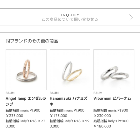
結婚指輪
INQUIRY
結婚指輪アンティーク
この商品について問い合わせる
結婚指輪シンプル
結婚指輪 ウェーブ・S字
結婚指輪 ゴールドカラー
結婚指輪 プラチナカラー
同ブランドのその他の商品
結婚指輪 一石
結婚指輪 槌目
バウム
バウム ＞ 結婚指輪
デザイン
結婚指輪 シンプル
BAUM
BAUM
BAUM
B
Angel lamp エンゼルラ
Hanamizuki ハナミズ
Viburnum ビバーナム
テイスト
ンプ
キ
結婚指輪 men's Pt900
結婚指輪 men's Pt900
結婚指輪 men's Pt900
婚
結婚指輪 シンプル
￥233,000
￥173,000
￥230,000
結婚指輪 lady's K18 ￥23
結婚指輪 lady's K18 ￥19
結婚指輪 lady's Pt900
結
性別
0,000
0,000
￥180,000
5
結
9
レディース