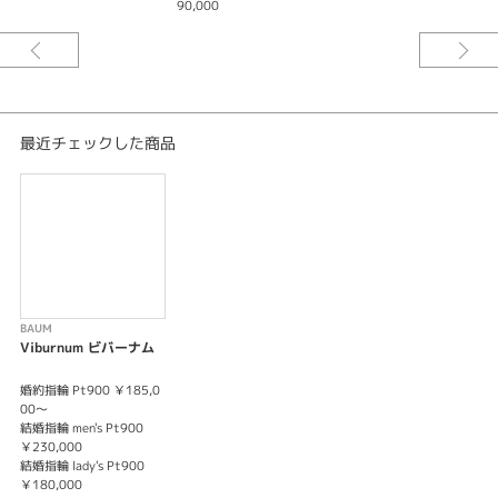
90,000
結ばれた愛のかたち
※婚約指輪のセンターダイヤモンドは価格に含まれません。
※選ばれる素材・ダイヤモンドグレードによって価格が変わります。
詳しくはスタッフまでお問い合わせくださいませ。
※税込み価格となっております。
最近チェックした商品
BAUM
Viburnum ビバーナム
婚約指輪 Pt900 ￥185,0
00～
結婚指輪 men's Pt900
￥230,000
結婚指輪 lady's Pt900
￥180,000