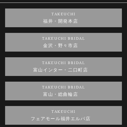
婚約ネックレス
ブランドリスト
店舗情報
ご来店予約
TAKEUCHI
福井・開発本店
金・プラチナのお取引
金澤指輪工房｜手作りペアリング
お客様の声
特定商取引に関する表記
TAKEUCHI BRIDAL
金沢・野々市店
金澤指輪工房｜手作り結婚指輪 and 婚約指輪
お問い合わせ
プライバシーポリシー
TAKEUCHI BRIDAL
金澤指輪工房｜手作り婚約指輪プロポーズプラン
富山インター・二口町店
TAKEUCHI BRIDAL
富山・総曲輪店
TAKEUCHI
フェアモール福井エルパ店