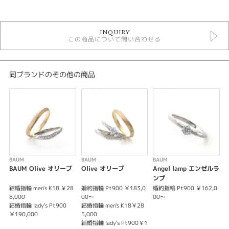
カテゴリ
セットリング
INQUIRY
セットリング アンティーク
この商品について問い合わせる
バウム
バウム ＞ セットリング
デザイン
同ブランドのその他の商品
セットリング アンティーク
テイスト
セットリング アンティーク
性別
BAUM
BAUM
BAUM
B
BAUM Olive オリーブ
Olive オリーブ
Angel lamp エンゼルラ
レディース
ンプ
メンズ
結婚指輪 men's K18 ￥28
婚約指輪 Pt900 ￥183,0
婚約指輪 Pt900 ￥162,0
結
8,000
00～
00～
￥
結婚指輪 lady's Pt900
結婚指輪 men's K18￥28
結
紹介文
￥190,000
5,000
￥
結婚指輪 lady's Pt900￥1
ビバーナム 結合