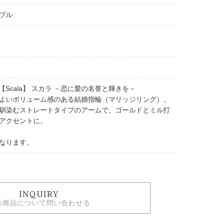
プル
TA 【Scala】 スカラ －恋に愛の名誉と輝きを－
よいボリューム感のある結婚指輪（マリッジリング）。
馴染むストレートタイプのアームで、ゴールドとミル打
アクセントに。
なります。
INQUIRY
の商品について問い合わせる