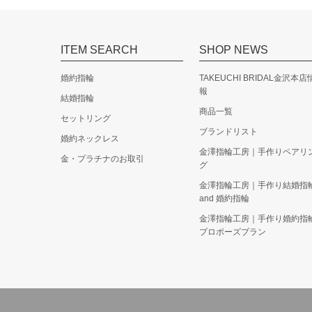
PRIMA PORTA
Cantata カンタータ
ITEM SEARCH
SHOP NEWS
結婚指輪 men's Pt900/K18YG ￥213,000
結婚指輪 lady's Pt900/K18PG ￥157,000
婚約指輪
TAKEUCHI BRIDAL金沢本店
報
結婚指輪
商品一覧
セットリング
ブランドリスト
婚約ネックレス
金澤指輪工房｜手作りペアリ
金・プラチナのお取引
グ
金澤指輪工房｜手作り結婚指
and 婚約指輪
金澤指輪工房｜手作り婚約指
プロポーズプラン