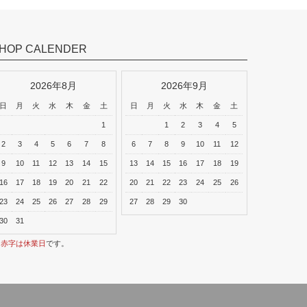
PRIMA PORTA
Tutu チュ
HOP CALENDER
結婚指輪 men's
結婚指輪 lady'
2026年8月
2026年9月
日
月
火
水
木
金
土
日
月
火
水
木
金
土
1
1
2
3
4
5
2
3
4
5
6
7
8
6
7
8
9
10
11
12
9
10
11
12
13
14
15
13
14
15
16
17
18
19
16
17
18
19
20
21
22
20
21
22
23
24
25
26
23
24
25
26
27
28
29
27
28
29
30
30
31
※
赤字は休業日
です。