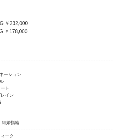
G ￥232,000
G ￥178,000
ネーション
ル
レート
グレイン
石
＞ 結婚指輪
ティーク