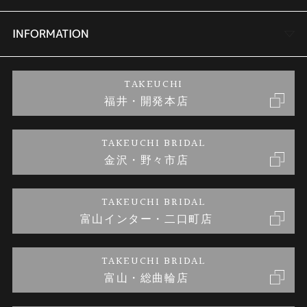
セットリング
商品一覧
会社概要
INFORMATION
婚約ネックレス
ブランドリスト
店舗情報
ご来店予約
TAKEUCHI
福井・開発本店
金・プラチナのお取引
金澤指輪工房｜手作りペアリング
お客様の声
特定商取引に関する表記
TAKEUCHI BRIDAL
金沢・野々市店
金澤指輪工房｜手作り結婚指輪 and 婚約指輪
お問い合わせ
プライバシーポリシー
TAKEUCHI BRIDAL
金澤指輪工房｜手作り婚約指輪プロポーズプラン
富山インター・二口町店
TAKEUCHI BRIDAL
富山・総曲輪店