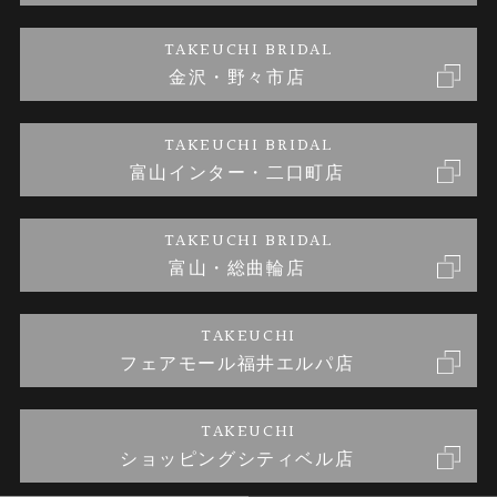
金・プラチナのお取引
金澤指輪工房｜手作りペアリング
お客様の声
特定商取引に関する表記
TAKEUCHI BRIDAL
金沢・野々市店
金澤指輪工房｜手作り結婚指輪 and 婚約指輪
お問い合わせ
プライバシーポリシー
TAKEUCHI BRIDAL
金澤指輪工房｜手作り婚約指輪プロポーズプラン
富山インター・二口町店
TAKEUCHI BRIDAL
富山・総曲輪店
TAKEUCHI
フェアモール福井エルパ店
TAKEUCHI
ショッピングシティベル店