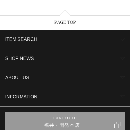
PAGE TOP
ITEM SEARCH
婚約指輪
SHOP NEWS
結婚指輪
TAKEUCHI BRIDAL金沢本店情報
ABOUT US
セットリング
商品一覧
会社概要
INFORMATION
婚約ネックレス
ブランドリスト
店舗情報
ご来店予約
TAKEUCHI
福井・開発本店