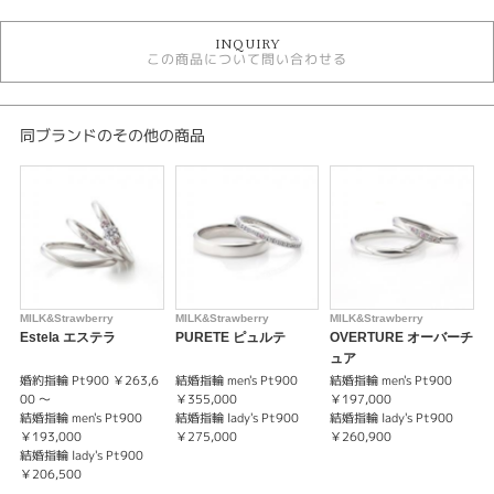
婚約指輪
INQUIRY
婚約指輪キュート
この商品について問い合わせる
婚約指輪 ピンクダイヤモンド
ミルク＆ストロベリー
ミルク＆ストロベリー ＞ 婚約指輪
同ブランドのその他の商品
デザイン
婚約指輪 キュート
紹介文
【BONHEUR】 ボヌール －幸せ－
MILK&Strawberry
MILK&Strawberry
MILK&Strawberry
M
出会った頃の気持ちを永遠に何十年たってもふたりで幸せな気持ちになれる
Estela エステラ
PURETE ピュルテ
OVERTURE オーバーチ
「魔法のリング」星の数ほどある出会いの中から最愛の人と出会いこれから
ュア
の新しい時代を歩き出すおふたりへ。
婚約指輪 Pt900 ￥263,6
結婚指輪 men's Pt900
結婚指輪 men's Pt900
婚
00 〜
￥355,000
￥197,000
0
いつまでも 出会った頃の気持ちを忘れずにいてほしい と「運命の象徴」ピ
結婚指輪 men's Pt900
結婚指輪 lady's Pt900
結婚指輪 lady's Pt900
結
ンクダイヤに想いを込めて。
￥193,000
￥275,000
￥260,900
￥
結婚指輪 lady's Pt900
結
￥206,500
￥
何年たってもリングを見るたびにふたりで幸せな気持ちになれる。そんなか