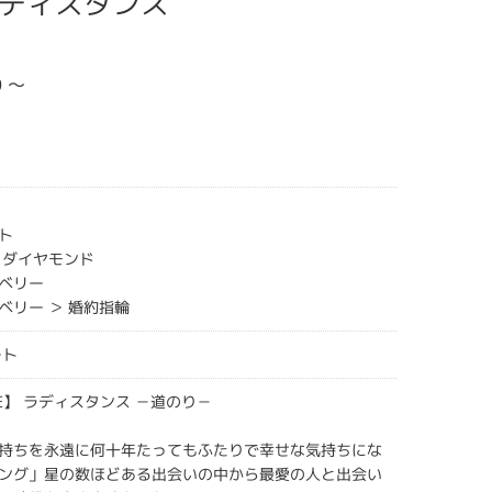
E ラディスタンス
0 ～
ト
クダイヤモンド
ベリー
ベリー ＞ 婚約指輪
ート
NCE】 ラディスタンス －道のり－
持ちを永遠に何十年たってもふたりで幸せな気持ちにな
ング」星の数ほどある出会いの中から最愛の人と出会い