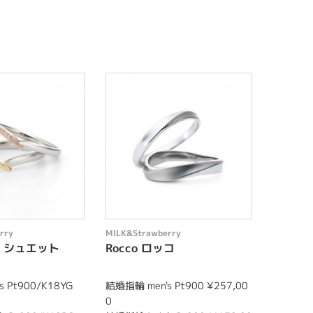
rry
MILK&Strawberry
MILK&St
E シュエット
Rocco ロッコ
ENCH
 Pt900/K18YG
結婚指輪 men's Pt900 ¥257,00
婚約指輪 P
0
込) ～