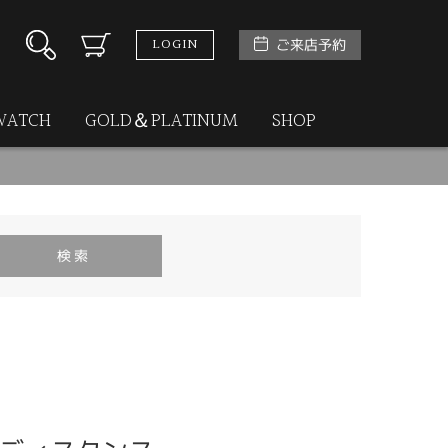
LOGIN
ご来店予約
WATCH
GOLD＆PLATINUM
SHOP